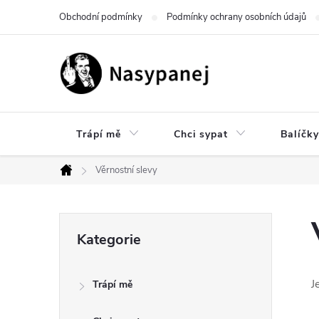
Přejít
Obchodní podmínky
Podmínky ochrany osobních údajů
na
obsah
Trápí mě
Chci sypat
Balíčky
Věrnostní slevy
Domů
P
Přeskočit
Kategorie
kategorie
o
J
Trápí mě
s