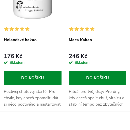
Holandské kakao
Maca Kakao
176 Kč
246 Kč
Skladem
Skladem
DO KOŠÍKU
DO KOŠÍKU
Poctivej chuťovej startér Pro
Rituál pro tvůj drajv Pro dny,
chvíle, kdy chceš zpomalit, dát
kdy chceš spojit chuť, vitalitu a
si něco poctivého a nastartovat
stabilní tempo bez zbytečných
den vlastním tempem bez
extrémů. Maca Kakao je v
zbytečného cukru a nesmyslů.
Nasypaným světě ten pravej
Holandské kakao hraje v...
chuťovej motor, kterej ti...
O