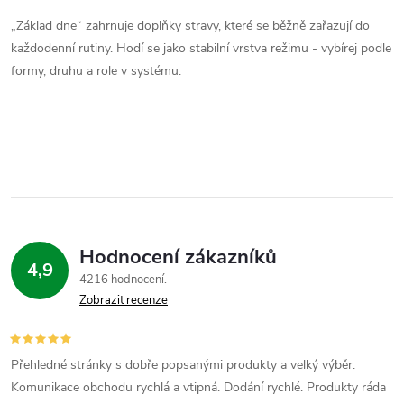
v
„Základ dne“ zahrnuje doplňky stravy, které se běžně zařazují do
každodenní rutiny. Hodí se jako stabilní vrstva režimu - vybírej podle
l
formy, druhu a role v systému.
á
d
a
c
í
Hodnocení zákazníků
4,9
p
4216 hodnocení
Zobrazit recenze
r
v
Přehledné stránky s dobře popsanými produkty a velký výběr.
k
Komunikace obchodu rychlá a vtipná. Dodání rychlé. Produkty ráda