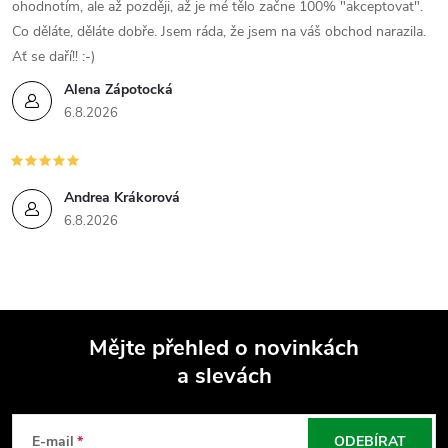
ohodnotím, ale až později, až je mé tělo začne 100% "akceptovat".
y
Co děláte, děláte dobře. Jsem ráda, že jsem na váš obchod narazila.
v
Ať se daří!! :-)
Alena Zápotocká
ý
6.8.2026
p
i
Andrea Krákorová
s
6.8.2026
u
Mějte přehled o novinkách
a slevách
Z
á
E-mail
ODEBÍRAT