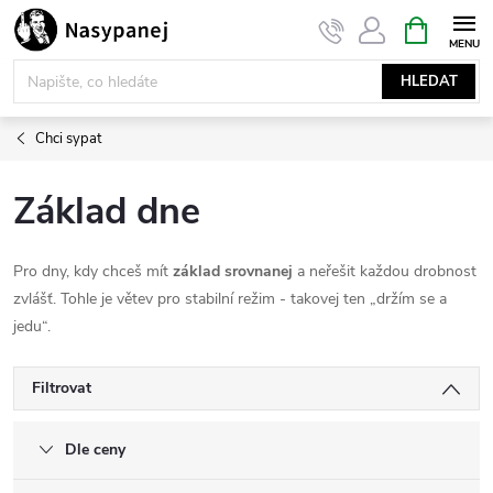
Přejít
NÁKUPNÍ
KOŠÍK
na
obsah
HLEDAT
Chci sypat
Základ dne
Pro dny, kdy chceš mít
základ srovnanej
a neřešit každou drobnost
zvlášť. Tohle je větev pro stabilní režim - takovej ten „držím se a
jedu“.
Filtrovat
Dle ceny