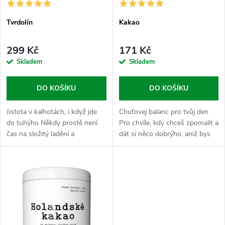
p
r
Tvrdolín
Kakao
r
o
299 Kč
171 Kč
o
Skladem
Skladem
d
d
DO KOŠÍKU
DO KOŠÍKU
u
u
Jistota v kalhotách, i když jde
Chuťovej balanc pro tvůj den
k
do tuhýho Někdy prostě není
Pro chvíle, kdy chceš zpomalit a
k
čas na složitý ladění a
dát si něco dobrýho, aniž bys
t
vysvětlování. Potřebuješ, aby
totálně rozhodil svůj denní
t
krev tekla přesně tam, kam má,
režim. Kakao má v Nasypaným
ů
a tvůj drajv tě nenechal ve...
světě roli rituálu, kterej...
ů