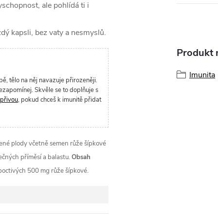
schopnost, ale pohlídá ti i
ý kapsli, bez vaty a nesmyslů.
Produkt n
Imunita
, tělo na něj navazuje přirozeněji.
 nezapomínej. Skvěle se to doplňuje s
přivou
, pokud chceš k imunitě přidat
né plody včetně semen růže šípkové
ečných příměsí a balastu.
Obsah
poctivých 500 mg růže šípkové.