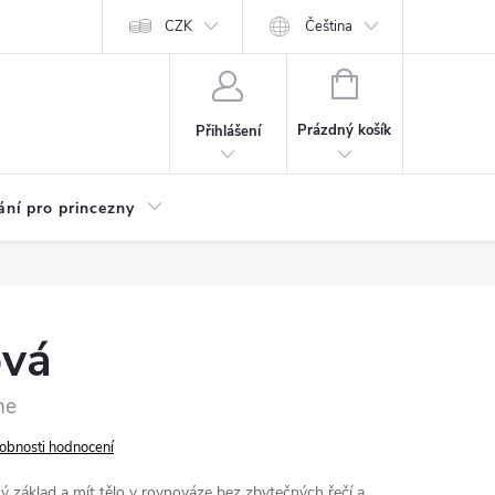
Kariéra
CZK
Čeština
NÁKUPNÍ
KOŠÍK
Prázdný košík
Přihlášení
ání pro princezny
ová
ne
obnosti hodnocení
ý základ a mít tělo v rovnováze bez zbytečných řečí a