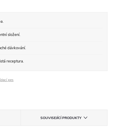
a.
tní složení.
ché dávkování.
stá receptura.
ídací pes
SOUVISEJÍCÍ PRODUKTY