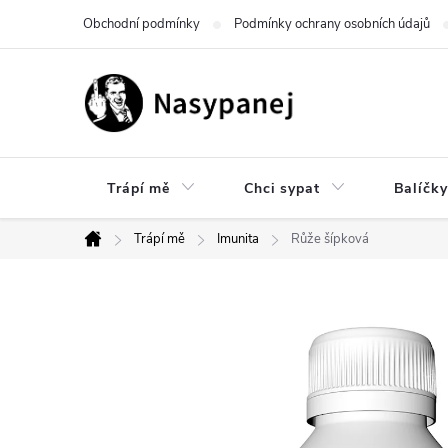
Přejít
Obchodní podmínky
Podmínky ochrany osobních údajů
na
obsah
Trápí mě
Chci sypat
Balíčky
Trápí mě
Imunita
Růže šípková
Domů