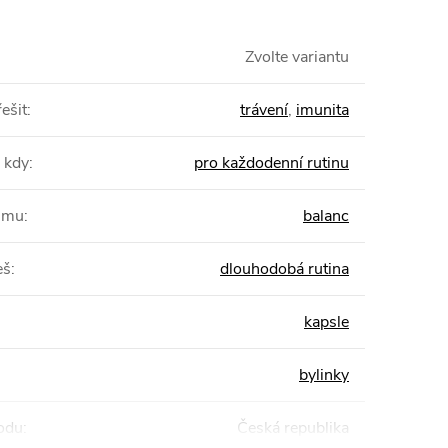
Zvolte variantu
ešit
:
trávení
,
imunita
 kdy
:
pro každodenní rutinu
žimu
:
balanc
eš
:
dlouhodobá rutina
kapsle
bylinky
odu
:
Česká republika