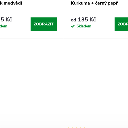
k medvědí
Kurkuma + černý pepř
5 Kč
135 Kč
od
ZOBRAZIT
ZOBR
adem
Skladem