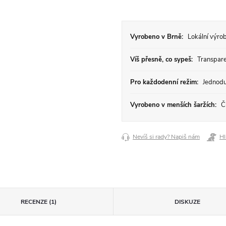
Vyrobeno v Brně:
Lokální výrob
Víš přesně, co sypeš:
Transparen
Pro každodenní režim:
Jednodu
Vyrobeno v menších šaržích:
Či
Nevíš si rady? Napiš nám
Hl
RECENZE (1)
DISKUZE