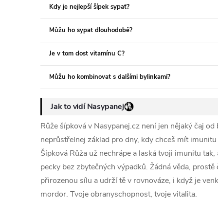
Kdy je nejlepší šípek sypat?
Můžu ho sypat dlouhodobě?
Je v tom dost vitamínu C?
Můžu ho kombinovat s dalšími bylinkami?
Jak to vidí Nasypanej
Růže šípková v Nasypanej.cz není jen nějaký čaj od ba
neprůstřelnej základ pro dny, kdy chceš mít imunitu 
Šípková Růža už nechrápe a laská tvoji imunitu tak,
pecky bez zbytečných výpadků. Žádná věda, prostě č
přirozenou sílu a udrží tě v rovnováze, i když je v
mordor. Tvoje obranyschopnost, tvoje vitalita.