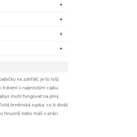
bičky na zahřátí, je to tvůj
i trávení v naprostým cajku.
 abys mohl fungovat na plný
istá brněnská sypka, co ti dodá
enku hnusně nebo máš v práci