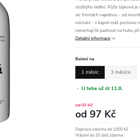
složitýho ladění. Růže šípková je 
víc frontách najednou - od imunit
míchání - v kapsli máš poctivou 
nenechají tě padnout na hubu při pr
Detailní informace
Balení na
1 měsíc
3 měsíce
·
U tebe už út 11.8.
od 97 Kč
od
97 Kč
Měrná
Doprava zdarma od 1000 Kč
cena:
Vrácení do 30 dnů zdarma