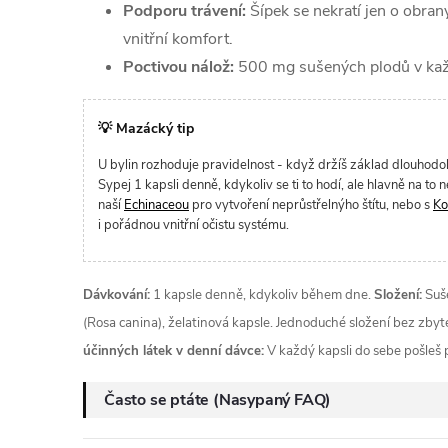
Podporu trávení:
Šípek se nekratí jen o obrany
vnitřní komfort.
Poctivou nálož:
500 mg sušených plodů v každ
💡 Mazácký tip
U bylin rozhoduje pravidelnost - když držíš základ dlouhodobě
Sypej 1 kapsli denně, kdykoliv se ti to hodí, ale hlavně na to
naší
Echinaceou
pro vytvoření neprůstřelnýho štítu, nebo s
Ko
i pořádnou vnitřní očistu systému.
Dávkování:
1 kapsle denně, kdykoliv během dne.
Složení:
Suše
(Rosa canina), želatinová kapsle. Jednoduché složení bez zbyt
účinných látek v denní dávce:
V každý kapsli do sebe pošleš 
Často se ptáte (Nasypaný FAQ)