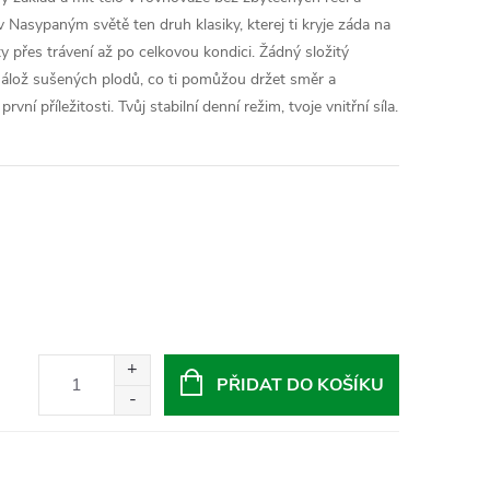
v Nasypaným světě ten druh klasiky, kterej ti kryje záda na
y přes trávení až po celkovou kondici. Žádný složitý
nálož sušených plodů, co ti pomůžou držet směr a
vní příležitosti. Tvůj stabilní denní režim, tvoje vnitřní síla.
PŘIDAT DO KOŠÍKU