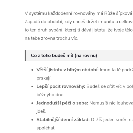
V systému každodenní rovnováhy má Růže šípková 
Zapadá do období, kdy chceš držet imunitu a celkovo
to ten druh sypání, kterej ti dává jistotu, že tvoje těl
na tebe zrovna trochu víc.
Co z toho budeš mít (na rovinu)
Větší jistotu v blbým období:
Imunita tě podrž
prskají.
Lepší pocit rovnováhy:
Budeš se cítit víc v p
běžnýho dne.
Jednodušší péči o sebe:
Nemusíš nic louhovat
jdeš.
Stabilnější denní základ:
Držíš jeden směr, na
spoléhat.