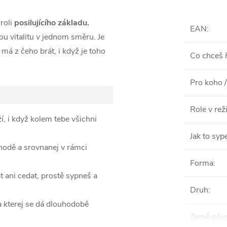
roli
posilujícího základu.
EAN
:
u vitalitu v jednom směru. Je
o má z čeho brát, i když je toho
Co chceš ř
Pro koho /
Role v re
í, i když kolem tebe všichni
Jak to syp
ohodě a srovnanej v rámci
Forma
:
 ani cedat, prostě sypneš a
Druh
:
 kterej se dá dlouhodobě
Země pův