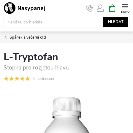
Přejít
NÁKUPNÍ
KOŠÍK
na
obsah
HLEDAT
Spánek a večerní klid
L-Tryptofan
Stopka pro rozjetou hlavu
8 hodnocení