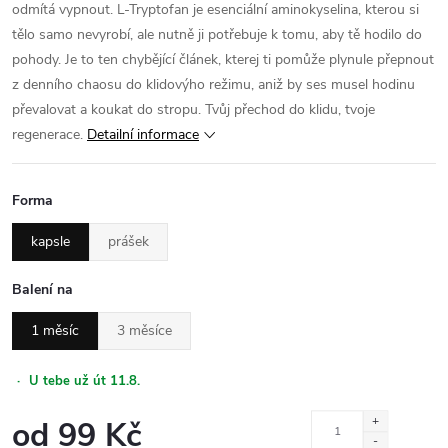
odmítá vypnout. L-Tryptofan je esenciální aminokyselina, kterou si
tělo samo nevyrobí, ale nutně ji potřebuje k tomu, aby tě hodilo do
pohody. Je to ten chybějící článek, kterej ti pomůže plynule přepnout
z denního chaosu do klidovýho režimu, aniž by ses musel hodinu
převalovat a koukat do stropu. Tvůj přechod do klidu, tvoje
regenerace.
Detailní informace
Forma
kapsle
prášek
Balení na
1 měsíc
3 měsíce
·
U tebe už út 11.8.
od
99 Kč