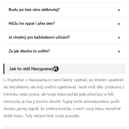
Budu po tom ráno oblbnutej?
Můžu ho sypat i přes den?
Je vhodný pro každodenní užívání?
Za jak dlouho to ucítím?
Jak to vidí Nasypanej
L-Tryptofan v Nasypanej.cz není žádný vypínač, po kterém upadneš
do bezvědomí, ale tvůj vnitřní vyjednavač. Jestli máš tělo zmlácený z
tréninku nebo práce, ale tvoje hlava pořád jede přesčasy a řeší
nesmysly, je čas ji trochu zkrotit. Sypej tuhle aminokyselinu, pošli
mozku jasnej signál, že směna končila, a nech svoji hlavu konečně
držet hubu. Tvůj večerní klid, tvoje pravidla.