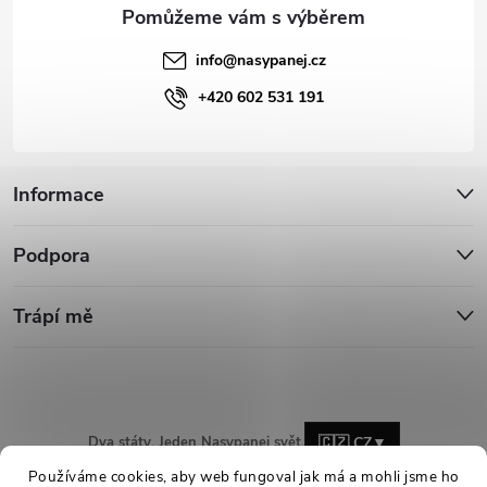
info
@
nasypanej.cz
+420 602 531 191
Informace
Podpora
Trápí mě
Dva státy. Jeden Nasypanej svět.
🇨🇿 CZ
▼
Používáme cookies, aby web fungoval jak má a mohli jsme ho