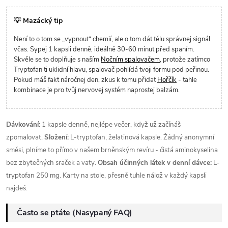
💡 Mazácký tip
Není to o tom se „vypnout“ chemií, ale o tom dát tělu správnej signál
včas. Sypej 1 kapsli denně, ideálně 30-60 minut před spaním.
Skvěle se to doplňuje s naším
Nočním spalovačem
, protože zatímco
Tryptofan ti uklidní hlavu, spalovač pohlídá tvoji formu pod peřinou.
Pokud máš fakt náročnej den, zkus k tomu přidat
Hořčík
- tahle
kombinace je pro tvůj nervovej systém naprostej balzám.
Dávkování:
1 kapsle denně, nejlépe večer, když už začínáš
zpomalovat.
Složení:
L-tryptofan, želatinová kapsle. Žádný anonymní
směsi, plníme to přímo v našem brněnským revíru - čistá aminokyselina
bez zbytečných sraček a vaty.
Obsah účinných látek v denní dávce:
L-
tryptofan 250 mg. Karty na stole, přesně tuhle nálož v každý kapsli
najdeš.
Často se ptáte (Nasypaný FAQ)