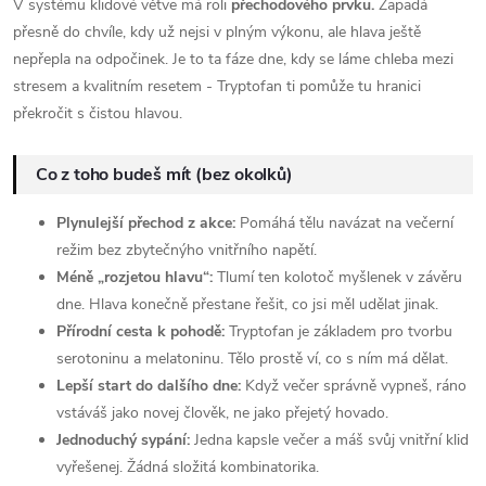
V systému klidové větve má roli
přechodového prvku.
Zapadá
přesně do chvíle, kdy už nejsi v plným výkonu, ale hlava ještě
nepřepla na odpočinek. Je to ta fáze dne, kdy se láme chleba mezi
stresem a kvalitním resetem - Tryptofan ti pomůže tu hranici
překročit s čistou hlavou.
Co z toho budeš mít (bez okolků)
Plynulejší přechod z akce:
Pomáhá tělu navázat na večerní
režim bez zbytečnýho vnitřního napětí.
Méně „rozjetou hlavu“:
Tlumí ten kolotoč myšlenek v závěru
dne. Hlava konečně přestane řešit, co jsi měl udělat jinak.
Přírodní cesta k pohodě:
Tryptofan je základem pro tvorbu
serotoninu a melatoninu. Tělo prostě ví, co s ním má dělat.
Lepší start do dalšího dne:
Když večer správně vypneš, ráno
vstáváš jako novej člověk, ne jako přejetý hovado.
Jednoduchý sypání:
Jedna kapsle večer a máš svůj vnitřní klid
vyřešenej. Žádná složitá kombinatorika.