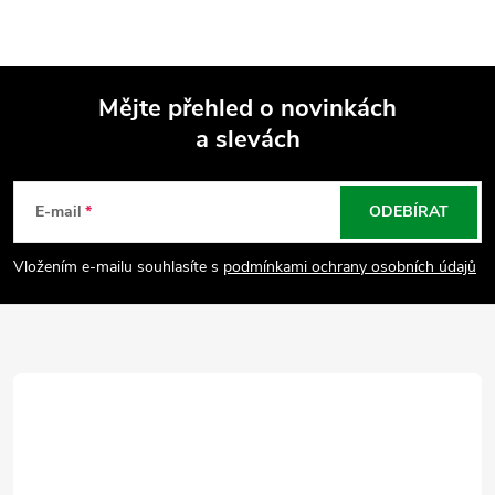
Mějte přehled o novinkách
a slevách
Z
á
E-mail
ODEBÍRAT
p
Vložením e-mailu souhlasíte s
podmínkami ochrany osobních údajů
a
t
í