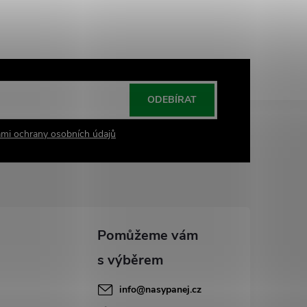
ODEBÍRAT
mi ochrany osobních údajů
info
@
nasypanej.cz