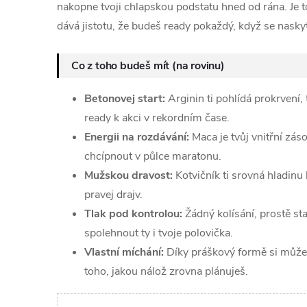
nakopne tvoji chlapskou podstatu hned od rána. Je to
dává jistotu, že budeš ready pokaždý, když se naskyt
Co z toho budeš mít (na rovinu)
Betonovej start:
Arginin ti pohlídá prokrvení,
ready k akci v rekordním čase.
Energii na rozdávání:
Maca je tvůj vnitřní záso
chcípnout v půlce maratonu.
Mužskou dravost:
Kotvičník ti srovná hladinu
pravej drajv.
Tlak pod kontrolou:
Žádný kolísání, prostě sta
spolehnout ty i tvoje polovička.
Vlastní míchání:
Díky práškový formě si můžeš
toho, jakou nálož zrovna plánuješ.