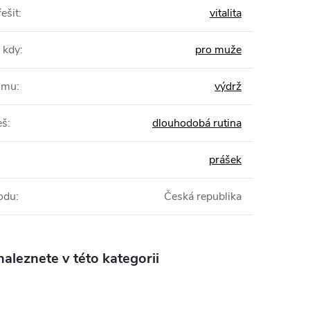
ešit
:
vitalita
 kdy
:
pro muže
žimu
:
výdrž
eš
:
dlouhodobá rutina
prášek
odu
:
Česká republika
aleznete v této kategorii