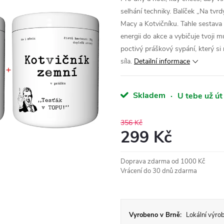
selhání techniky. Balíček „Na tvrd
Macy a Kotvičníku. Tahle sestava 
energii do akce a vybičuje tvoji 
poctivý práškový sypání, který s
síla.
Detailní informace
Skladem
·
U tebe už út
356 Kč
299 Kč
Měrná
Doprava zdarma od 1000 Kč
cena:
Vrácení do 30 dnů zdarma
Vyrobeno v Brně:
Lokální výrob