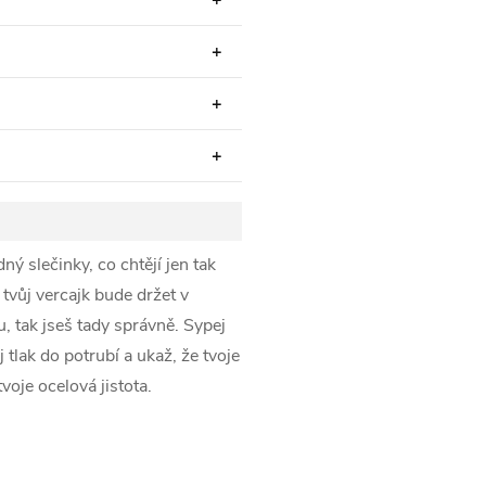
ý slečinky, co chtějí jen tak
 tvůj vercajk bude držet v
 tak jseš tady správně. Sypej
lak do potrubí a ukaž, že tvoje
oje ocelová jistota.