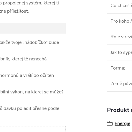
 propojenej systém, kterej ti
Co chceš ř
ne příležitost.
Pro koho /
Role v re
 takže tvoje „nádobíčko“ bude
Jak to syp
bník, kterej tě nenechá
Forma
:
 hormonů a vrátí do očí ten
Země pův
bilní výkon, na kterej se můžeš
 dávku poladit přesně podle
Produkt n
Energie