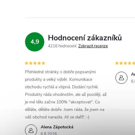
Hodnocení zákazníků
4,9
4216 hodnocení
Zobrazit recenze
Přehledné stránky s dobře popsanými
A
produkty a velký výběr. Komunikace
6.
obchodu rychlá a vtipná. Dodání rychlé.
Produkty ráda ohodnotím, ale až později, až
je mé tělo začne 100% "akceptovat". Co
děláte, děláte dobře. Jsem ráda, že jsem na
váš obchod narazila. Ať se daří!! :-)
Alena Zápotocká
6.8.2026