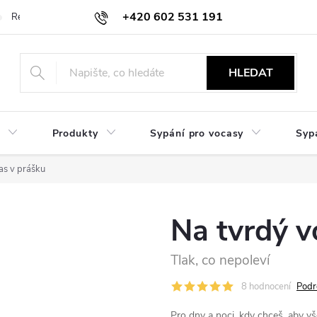
+420 602 531 191
Reklamace a vrácení
Obchodní sdělení
Hodnocení obchodu
HLEDAT
Produkty
Sypání pro vocasy
Syp
as v prášku
Na tvrdý v
Tlak, co nepoleví
8 hodnocení
Podr
Pro dny a noci, kdy chceš, aby vš