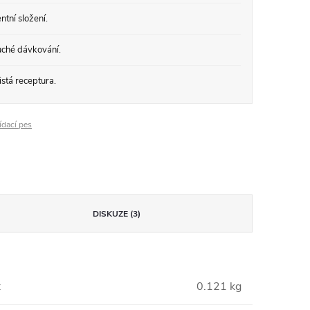
tní složení.
ché dávkování.
stá receptura.
ídací pes
DISKUZE (3)
:
0.121 kg