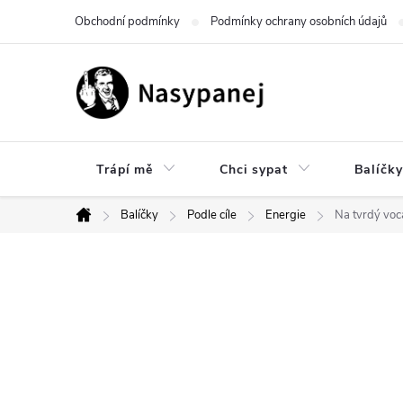
Přejít
Obchodní podmínky
Podmínky ochrany osobních údajů
na
obsah
Trápí mě
Chci sypat
Balíčky
Balíčky
Podle cíle
Energie
Na tvrdý voc
Domů