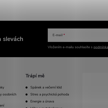
E-mail
a slevách
Vložením e-mailu souhlasíte s
podmínka
Trápí mě
nky
Spánek a večerní klid
y osobních
Stres a psychická pohoda
Energie a únava
ení