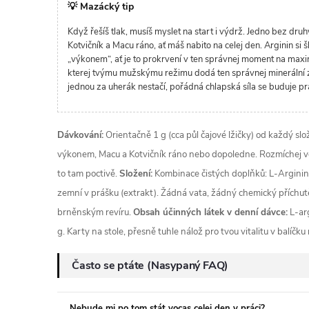
💡 Mazácký tip
Když řešíš tlak, musíš myslet na start i výdrž. Jedno bez dru
Kotvičník a Macu ráno, ať máš nabito na celej den. Arginin si
„výkonem“, ať je to prokrvení v ten správnej moment na maxi
kterej tvýmu mužskýmu režimu dodá ten správnej minerální z
jednou za uherák nestačí, pořádná chlapská síla se buduje pr
Dávkování:
Orientačně 1 g (cca půl čajové lžičky) od každý sl
výkonem, Macu a Kotvičník ráno nebo dopoledne. Rozmíchej v
to tam poctivě.
Složení:
Kombinace čistých doplňků: L-Arginin 
zemní v prášku (extrakt). Žádná vata, žádný chemický příchu
brněnským revíru.
Obsah účinných látek v denní dávce:
L-arg
g. Karty na stole, přesně tuhle nálož pro tvou vitalitu v balíčku
Často se ptáte (Nasypaný FAQ)
Nebude mi po tom stát vocas celej den v práci?