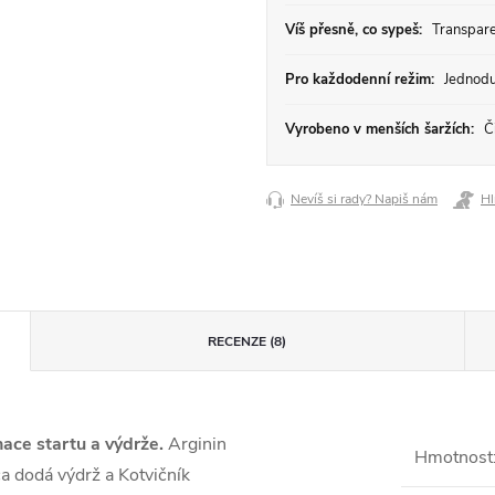
Víš přesně, co sypeš:
Transparen
Pro každodenní režim:
Jednodu
Vyrobeno v menších šaržích:
Či
Nevíš si rady? Napiš nám
Hl
RECENZE (8)
ace startu a výdrže.
Arginin
Hmotnost
a dodá výdrž a Kotvičník