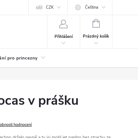
Kariéra
CZK
Čeština
NÁKUPNÍ
KOŠÍK
Prázdný košík
Přihlášení
ání pro princezny
ocas v prášku
obnosti hodnocení
echno drželo pevně a ty jsi mohl jet naplno bez strachu ze