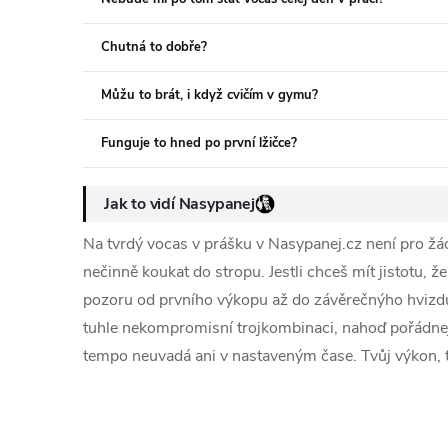
Chutná to dobře?
Můžu to brát, i když cvičím v gymu?
Funguje to hned po první lžičce?
Jak to vidí Nasypanej
Na tvrdý vocas v prášku v Nasypanej.cz není pro žádn
nečinně koukat do stropu. Jestli chceš mít jistotu, že
pozoru od prvního výkopu až do závěrečnýho hvizdu,
tuhle nekompromisní trojkombinaci, nahoď pořádnej t
tempo neuvadá ani v nastaveným čase. Tvůj výkon, tv