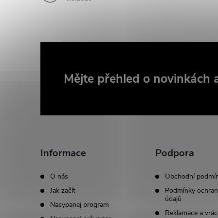
Z
Mějte přehled o novinkách
á
p
a
Informace
Podpora
t
O nás
Obchodní podmí
Jak začít
Podmínky ochran
í
údajů
Nasypanej program
Reklamace a vrác