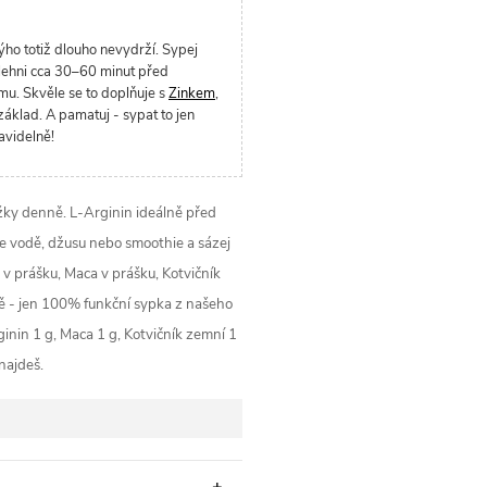
hýho totiž dlouho nevydrží. Sypej
 šlehni cca 30–60 minut před
mu. Skvěle se to doplňuje s
Zinkem
,
áklad. A pamatuj - sypat to jen
avidelně!
ožky denně. L-Arginin ideálně před
e vodě, džusu nebo smoothie a sázej
v prášku, Maca v prášku, Kotvičník
tě - jen 100% funkční sypka z našeho
inin 1 g, Maca 1 g, Kotvičník zemní 1
 najdeš.