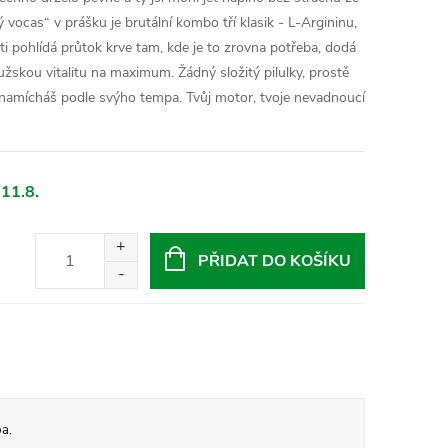
ý vocas“ v prášku je brutální kombo tří klasik - L-Argininu,
ti pohlídá průtok krve tam, kde je to zrovna potřeba, dodá
mužskou vitalitu na maximum. Žádný složitý pilulky, prostě
i namícháš podle svýho tempa. Tvůj motor, tvoje nevadnoucí
 11.8.
PŘIDAT DO KOŠÍKU
a.