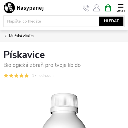
Přejít
NÁKUPNÍ
KOŠÍK
na
obsah
HLEDAT
Mužská vitalita
Pískavice
Biologická zbraň pro tvoje libido
17 hodnocení