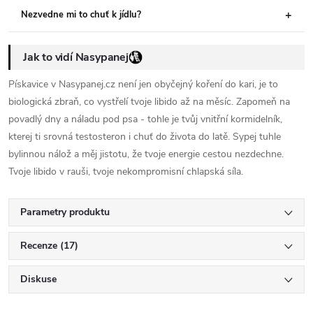
Nezvedne mi to chuť k jídlu?
Jak to vidí Nasypanej
Pískavice v Nasypanej.cz není jen obyčejný koření do kari, je to
biologická zbraň, co vystřelí tvoje libido až na měsíc. Zapomeň na
povadlý dny a náladu pod psa - tohle je tvůj vnitřní kormidelník,
kterej ti srovná testosteron i chuť do života do latě. Sypej tuhle
bylinnou nálož a měj jistotu, že tvoje energie cestou nezdechne.
Tvoje libido v rauši, tvoje nekompromisní chlapská síla.
Parametry produktu
Recenze (17)
Diskuse