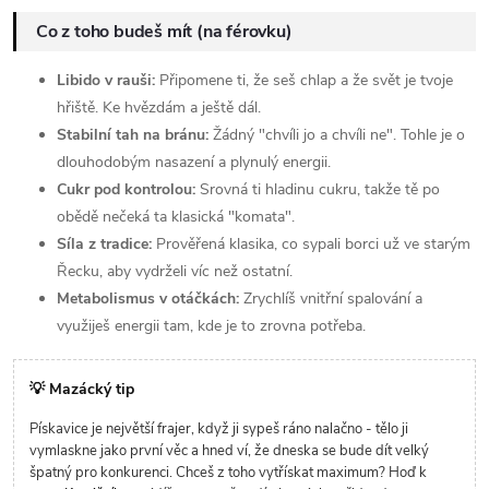
Co z toho budeš mít (na férovku)
Libido v rauši:
Připomene ti, že seš chlap a že svět je tvoje
hřiště. Ke hvězdám a ještě dál.
Stabilní tah na bránu:
Žádný "chvíli jo a chvíli ne". Tohle je o
dlouhodobým nasazení a plynulý energii.
Cukr pod kontrolou:
Srovná ti hladinu cukru, takže tě po
obědě nečeká ta klasická "komata".
Síla z tradice:
Prověřená klasika, co sypali borci už ve starým
Řecku, aby vydrželi víc než ostatní.
Metabolismus v otáčkách:
Zrychlíš vnitřní spalování a
využiješ energii tam, kde je to zrovna potřeba.
💡 Mazácký tip
Pískavice je největší frajer, když ji sypeš ráno nalačno - tělo ji
vymlaskne jako první věc a hned ví, že dneska se bude dít velký
špatný pro konkurenci. Chceš z toho vytřískat maximum? Hoď k