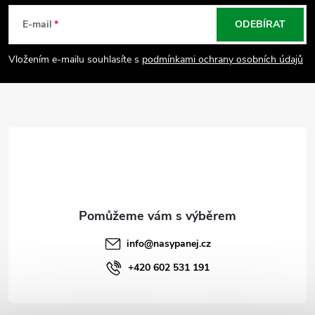
á
E-mail
ODEBÍRAT
p
Vložením e-mailu souhlasíte s
podmínkami ochrany osobních údajů
a
t
í
info
@
nasypanej.cz
+420 602 531 191