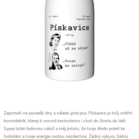
Zapomeň na povadlý dny a náladu pod psa. Pískavice je tvůj vnitřní
kormidelník, kterej ti srovná testosteron i chuť do života do latě.
Sypej tuhle bylinnou nálož a měj jistotu, že tvoje libido poletí ke
hvězdám a tvoje energie cestou nezdechne. Žádný výkyvy, žádný