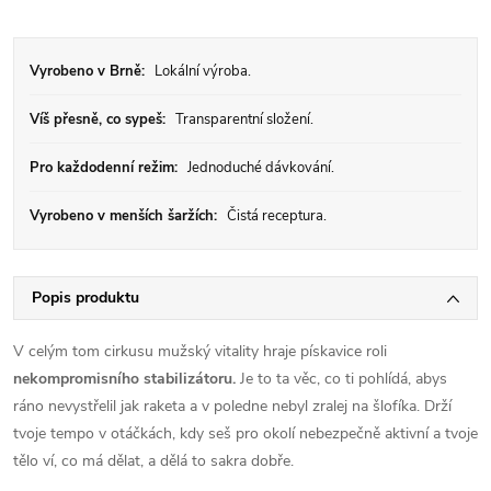
Vyrobeno v Brně:
Lokální výroba.
Víš přesně, co sypeš:
Transparentní složení.
Pro každodenní režim:
Jednoduché dávkování.
Vyrobeno v menších šaržích:
Čistá receptura.
Popis produktu
V celým tom cirkusu mužský vitality hraje pískavice roli
nekompromisního stabilizátoru.
Je to ta věc, co ti pohlídá, abys
ráno nevystřelil jak raketa a v poledne nebyl zralej na šlofíka. Drží
tvoje tempo v otáčkách, kdy seš pro okolí nebezpečně aktivní a tvoje
tělo ví, co má dělat, a dělá to sakra dobře.