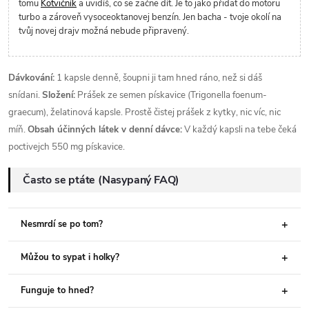
tomu
Kotvičník
a uvidíš, co se začne dít. Je to jako přidat do motoru
turbo a zároveň vysoceoktanovej benzín. Jen bacha - tvoje okolí na
tvůj novej drajv možná nebude připravený.
Dávkování:
1 kapsle denně, šoupni ji tam hned ráno, než si dáš
snídani.
Složení:
Prášek ze semen pískavice (Trigonella foenum-
graecum), želatinová kapsle. Prostě čistej prášek z kytky, nic víc, nic
míň.
Obsah účinných látek v denní dávce:
V každý kapsli na tebe čeká
poctivejch 550 mg pískavice.
Často se ptáte (Nasypaný FAQ)
Nesmrdí se po tom?
Můžou to sypat i holky?
Funguje to hned?