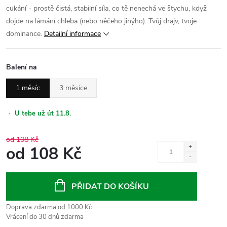
cukání - prostě čistá, stabilní síla, co tě nenechá ve štychu, když
dojde na lámání chleba (nebo něčeho jinýho). Tvůj drajv, tvoje
dominance.
Detailní informace
Balení na
1 měsíc
3 měsíce
·
U tebe už út 11.8.
od 108 Kč
od
108 Kč
Měrná
cena:
PŘIDAT DO KOŠÍKU
Doprava zdarma od 1000 Kč
Vrácení do 30 dnů zdarma