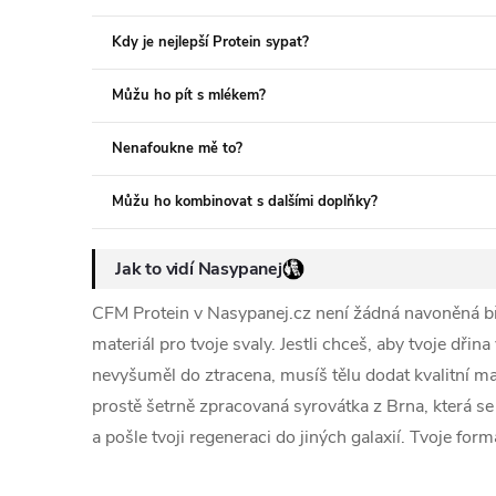
Kdy je nejlepší Protein sypat?
Můžu ho pít s mlékem?
Nenafoukne mě to?
Můžu ho kombinovat s dalšími doplňky?
Jak to vidí Nasypanej
CFM Protein v Nasypanej.cz není žádná navoněná bře
materiál pro tvoje svaly. Jestli chceš, aby tvoje dři
nevyšuměl do ztracena, musíš tělu dodat kvalitní m
prostě šetrně zpracovaná syrovátka z Brna, která se
a pošle tvoji regeneraci do jiných galaxií. Tvoje form