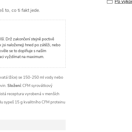
Po výko
 to, co ti fakt jede.
lší. Drž zakončení stejně poctivě
k jsi naloženej) hned po zátěži, nebo
kvěle se to doplňuje s naším
raci vyždímat na maximum.
vatá lžíce) se 150-250 ml vody nebo
ovin.
Složení:
CFM syrovátkový
 Čistá receptura vyrobená v menších
u sypeš 15 g kvalitního CFM proteinu