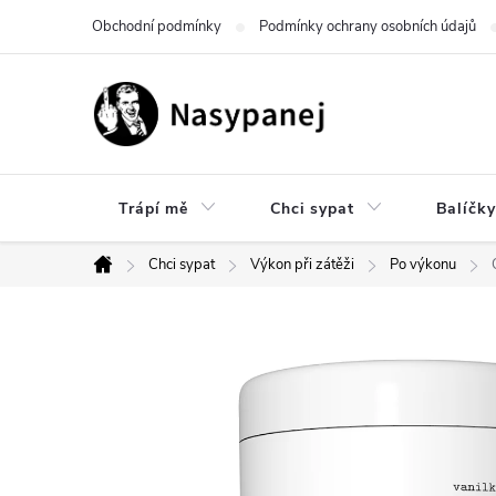
Přejít
Obchodní podmínky
Podmínky ochrany osobních údajů
na
obsah
Trápí mě
Chci sypat
Balíčky
Chci sypat
Výkon při zátěži
Po výkonu
Domů