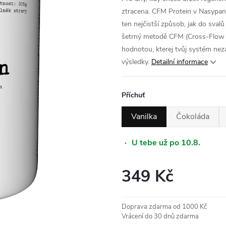
ztracena. CFM Protein v Nasypaný
ten nejčistší způsob, jak do svalů
šetrný metodě CFM (Cross-Flow Mi
hodnotou, kterej tvůj systém neza
výsledky.
Detailní informace
Příchuť
Vanilka
Čokoláda
·
U tebe už po 10.8.
349 Kč
Měrná
cena:
Doprava zdarma od 1000 Kč
Vrácení do 30 dnů zdarma