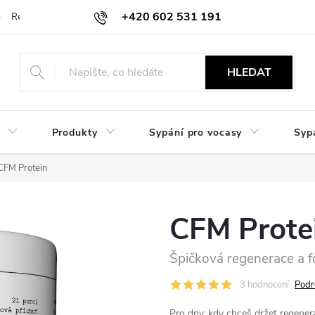
+420 602 531 191
Reklamace a vrácení
Obchodní sdělení
Hodnocení obchodu
HLEDAT
Produkty
Sypání pro vocasy
Syp
CFM Protein
CFM Prote
Špičková regenerace a 
3 hodnocení
Podr
Pro dny, kdy chceš držet regener