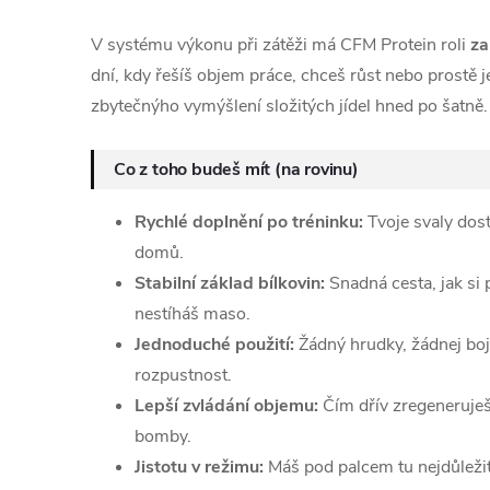
V systému výkonu při zátěži má CFM Protein roli
za
dní, kdy řešíš objem práce, chceš růst nebo prostě j
zbytečnýho vymýšlení složitých jídel hned po šatně.
Co z toho budeš mít (na rovinu)
Rychlé doplnění po tréninku:
Tvoje svaly dost
domů.
Stabilní základ bílkovin:
Snadná cesta, jak si 
nestíháš maso.
Jednoduché použití:
Žádný hrudky, žádnej boj 
rozpustnost.
Lepší zvládání objemu:
Čím dřív zregeneruješ,
bomby.
Jistotu v režimu:
Máš pod palcem tu nejdůležitě