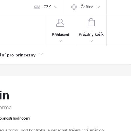
Kariéra
CZK
Čeština
NÁKUPNÍ
KOŠÍK
Prázdný košík
Přihlášení
ání pro princezny
in
forma
obnosti hodnocení
aci a formu pod kontrolou a nenechat trénink vyšumět do