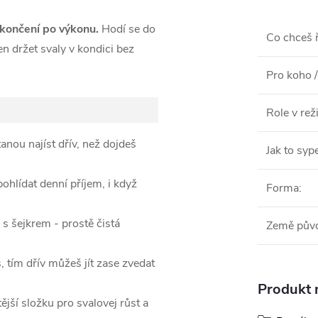
končení po výkonu.
Hodí se do
Co chceš ř
en držet svaly v kondici bez
Pro koho /
Role v re
anou najíst dřív, než dojdeš
Jak to syp
pohlídat denní příjem, i když
Forma
:
s šejkrem - prostě čistá
Země pův
 tím dřív můžeš jít zase zvedat
Produkt n
jší složku pro svalovej růst a