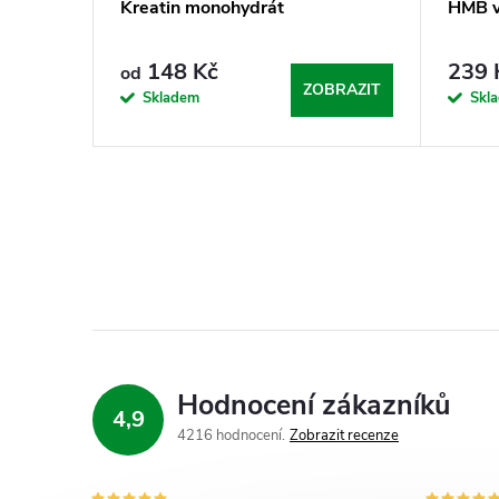
Kreatin monohydrát
HMB v
148 Kč
239 
od
ZOBRAZIT
Skladem
Skl
Hodnocení zákazníků
4,9
4216 hodnocení
Zobrazit recenze