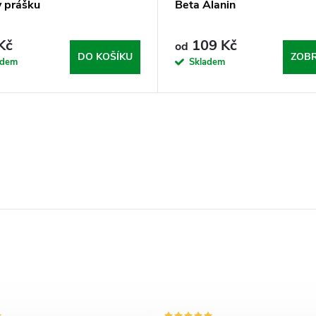
 prášku
Beta Alanin
Kč
109 Kč
od
DO KOŠÍKU
ZOBR
adem
Skladem