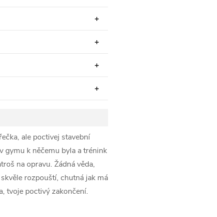
čka, ale poctivej stavební
na v gymu k něčemu byla a trénink
atroš na opravu. Žádná věda,
 skvěle rozpouští, chutná jak má
a, tvoje poctivý zakončení.