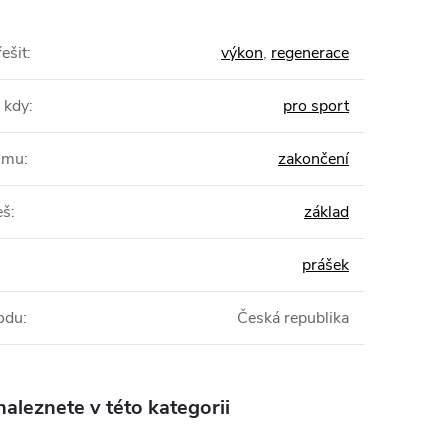
ešit
:
výkon
,
regenerace
 kdy
:
pro sport
žimu
:
zakončení
eš
:
základ
prášek
odu
:
Česká republika
aleznete v této kategorii