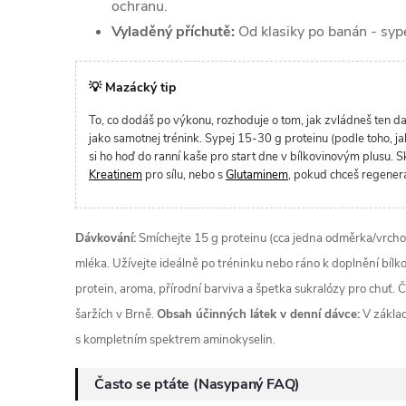
ochranu.
Vyladěný příchutě:
Od klasiky po banán - sypeš
💡 Mazácký tip
To, co dodáš po výkonu, rozhoduje o tom, jak zvládneš ten da
jako samotnej trénink. Sypej 15-30 g proteinu (podle toho, ja
si ho hoď do ranní kaše pro start dne v bílkovinovým plusu. S
Kreatinem
pro sílu, nebo s
Glutaminem
, pokud chceš regene
Dávkování:
Smíchejte 15 g proteinu (cca jedna odměrka/vrcho
mléka. Užívejte ideálně po tréninku nebo ráno k doplnění bílk
protein, aroma, přírodní barviva a špetka sukralózy pro chuť.
šaržích v Brně.
Obsah účinných látek v denní dávce:
V základ
s kompletním spektrem aminokyselin.
Často se ptáte (Nasypaný FAQ)