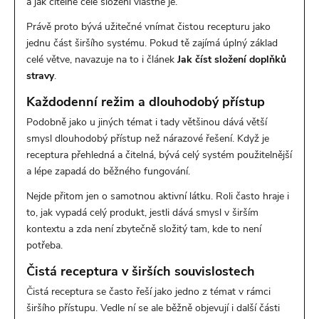
a jak čitelné celé složení vlastně je.
Právě proto bývá užitečné vnímat čistou recepturu jako
jednu část širšího systému. Pokud tě zajímá úplný základ
celé větve, navazuje na to i článek
Jak číst složení doplňků
stravy
.
Každodenní režim a dlouhodobý přístup
Podobně jako u jiných témat i tady většinou dává větší
smysl dlouhodobý přístup než nárazové řešení. Když je
receptura přehledná a čitelná, bývá celý systém použitelnější
a lépe zapadá do běžného fungování.
Nejde přitom jen o samotnou aktivní látku. Roli často hraje i
to, jak vypadá celý produkt, jestli dává smysl v širším
kontextu a zda není zbytečně složitý tam, kde to není
potřeba.
Čistá receptura v širších souvislostech
Čistá receptura se často řeší jako jedno z témat v rámci
širšího přístupu. Vedle ní se ale běžně objevují i další části