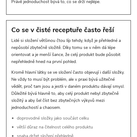
Právě jednoduchost bývá to, co se drží nejlépe.
Co se v čisté receptuře často řeší
Lidé si složení většinou čtou líp tehdy, když je přehledné a
nepůsobí zbytečně složitě. Díky tomu se v něm dá lépe
orientovat a je menší šance, že celý produkt bude působit
nepřehledně hned na první pohled.
Kromě hlavní látky se ve složení často objevují i další složky.
Ne vždy to musí být problém, ale v praxi bývá užitečné
vědět, proč tam jsou a jestli v daném produktu dávají smysl.
Důležité bývá hlavně to, aby celý produkt nebyl zbytečně
složitý a aby šel číst bez zbytečných výkyvů mezi
jednoduchostí a chaosem.
doprovodné složky jako součást celku
větší důraz na čitelnost celého produktu
snaha držet složení přehledně