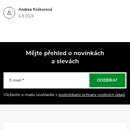
Andrea Krákorová
6.8.2026
Mějte přehled o novinkách
a slevách
Z
á
E-mail
ODEBÍRAT
p
Vložením e-mailu souhlasíte s
podmínkami ochrany osobních údajů
a
t