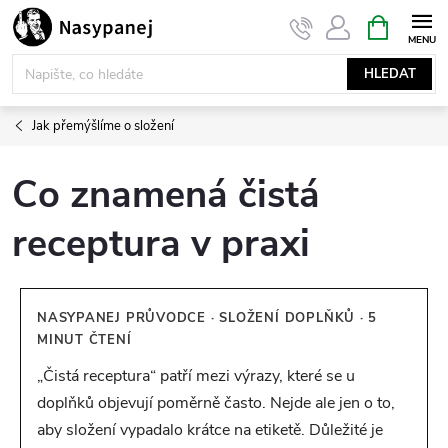
Přejít
NÁKUPNÍ
KOŠÍK
na
obsah
HLEDAT
Jak přemýšlíme o složení
Co znamená čistá
receptura v praxi
NASYPANEJ PRŮVODCE · SLOŽENÍ DOPLŇKŮ · 5
MINUT ČTENÍ
„Čistá receptura“ patří mezi výrazy, které se u
doplňků objevují poměrně často. Nejde ale jen o to,
aby složení vypadalo krátce na etiketě. Důležité je