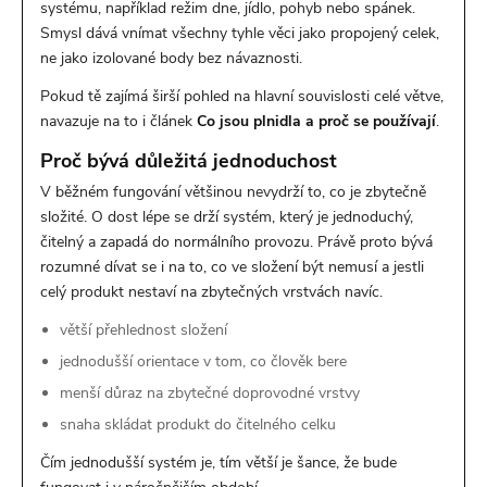
systému, například režim dne, jídlo, pohyb nebo spánek.
Smysl dává vnímat všechny tyhle věci jako propojený celek,
ne jako izolované body bez návaznosti.
Pokud tě zajímá širší pohled na hlavní souvislosti celé větve,
navazuje na to i článek
Co jsou plnidla a proč se používají
.
Proč bývá důležitá jednoduchost
V běžném fungování většinou nevydrží to, co je zbytečně
složité. O dost lépe se drží systém, který je jednoduchý,
čitelný a zapadá do normálního provozu. Právě proto bývá
rozumné dívat se i na to, co ve složení být nemusí a jestli
celý produkt nestaví na zbytečných vrstvách navíc.
větší přehlednost složení
jednodušší orientace v tom, co člověk bere
menší důraz na zbytečné doprovodné vrstvy
snaha skládat produkt do čitelného celku
Čím jednodušší systém je, tím větší je šance, že bude