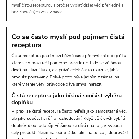
myslí čistou recepturou a proč se vyplatí držet věci přehledně a
bez zbytečných vrstev navíc.
Co se často myslí pod pojmem čistá
receptura
Čistá receptura patří mezi běžné části přemýšlení o doplňku,
které se v praxi řeší poměrně pravidelně. Lidé se většinou
dívají na hlavní látku, ale právě celek často ukazuje, jak je
produkt postavený. Právě proto bývá jedním z témat, na
které v téhle větvi průvodce dává smysl narazit.
Čistá receptura jako běžná součást výběru
doplňku
V praxi se čistá receptura často neřeší jako samostatná věc,
ale jako součást širšího rozhodování. Když už člověk vybírá
doplněk dlouhodoběji, většinou se dívá i na to, jak vypadá
celý produkt. Nejen na jednu látku, ale i na to, co ji doprovází