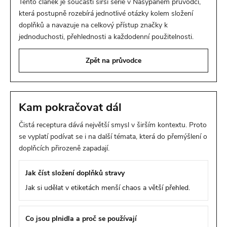
Tento článek je součástí širší série v Nasypaném průvodci,
která postupně rozebírá jednotlivé otázky kolem složení
doplňků a navazuje na celkový přístup značky k
jednoduchosti, přehlednosti a každodenní použitelnosti.
Zpět na průvodce
Kam pokračovat dál
Čistá receptura dává největší smysl v širším kontextu. Proto
se vyplatí podívat se i na další témata, která do přemýšlení o
doplňcích přirozeně zapadají.
Jak číst složení doplňků stravy
Jak si udělat v etiketách menší chaos a větší přehled.
Co jsou plnidla a proč se používají