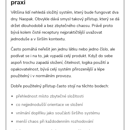
praxi
Většina lidí nehledá složitý systém, který bude fungovat dva
dny. Naopak. Obvykle dává smysl takový přístup, který se dá
držet dlouhodobě a bez zbytečného chaosu. Právě proto
bývá kolem čisté receptury nejpraktičtější uvažovat
jednoduše a v širším kontextu.
Často pomáhá neřešit jen jednu látku nebo jedno číslo, ale
podívat se i na to, jak vypadá celý produkt. Když do sebe
aspoň trochu zapadá složení, čitelnost, logika použití a
opakovatelnost, bývá celý systém přirozenější a lépe
použitelný i v normálním provozu.
Dobře použitelný přístup často stojí na těchto bodech:
přehlednost místo zbytečné složitosti
co nejjednodušší orientace ve složení
vnímání doplňku jako součásti širšího systému
menší chaos při každodenním rozhodování