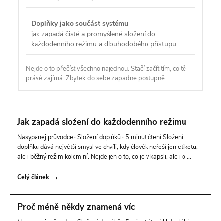
Doplňky jako součást systému
jak zapadá čisté a promyšlené složení do
každodenního režimu a dlouhodobého přístupu
Nejde o to přečíst všechno najednou. Stačí začít tím, co tě
právě zajímá. Zbytek do sebe zapadne postupně.
V
Jak zapadá složení do každodenního režimu
ý
Nasypanej průvodce · Složení doplňků · 5 minut čtení Složení
doplňku dává největší smysl ve chvíli, kdy člověk neřeší jen etiketu,
ale i běžný režim kolem ní. Nejde jen o to, co je v kapsli, ale i o ...
p
Celý článek
i
Proč méně někdy znamená víc
s