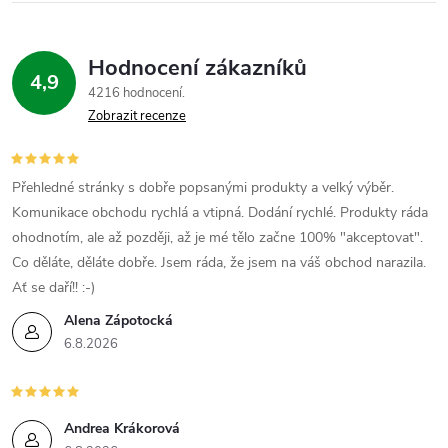
á
Hodnocení zákazníků
d
4,9
4216 hodnocení
a
Zobrazit recenze
c
í
Přehledné stránky s dobře popsanými produkty a velký výběr.
Komunikace obchodu rychlá a vtipná. Dodání rychlé. Produkty ráda
p
ohodnotím, ale až později, až je mé tělo začne 100% "akceptovat".
Co děláte, děláte dobře. Jsem ráda, že jsem na váš obchod narazila.
r
Ať se daří!! :-)
v
Alena Zápotocká
6.8.2026
k
y
v
Andrea Krákorová