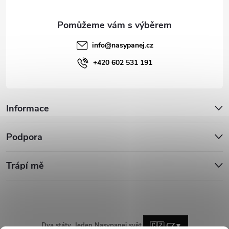
info
@
nasypanej.cz
+420 602 531 191
Informace
Podpora
Trápí mě
Dva státy. Jeden Nasypanej svět.
🇨🇿 CZ
▼