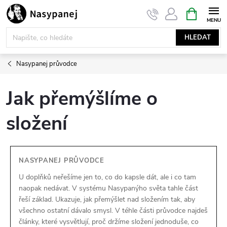
Přejít
NÁKUPNÍ
KOŠÍK
na
obsah
HLEDAT
Nasypanej průvodce
Jak přemýšlíme o
složení
NASYPANEJ PRŮVODCE
U doplňků neřešíme jen to, co do kapsle dát, ale i co tam
naopak nedávat. V systému Nasypanýho světa tahle část
řeší základ. Ukazuje, jak přemýšlet nad složením tak, aby
všechno ostatní dávalo smysl. V téhle části průvodce najdeš
články, které vysvětlují, proč držíme složení jednoduše, co