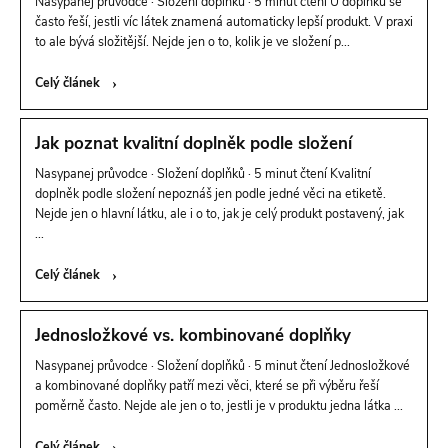
Nasypanej průvodce · Složení doplňků · 5 minut čtení U doplňků se
často řeší, jestli víc látek znamená automaticky lepší produkt. V praxi
č
to ale bývá složitější. Nejde jen o to, kolik je ve složení p...
l
Celý článek
á
Jak poznat kvalitní doplněk podle složení
Nasypanej průvodce · Složení doplňků · 5 minut čtení Kvalitní
n
doplněk podle složení nepoznáš jen podle jedné věci na etiketě.
Nejde jen o hlavní látku, ale i o to, jak je celý produkt postavený, jak
k
...
Celý článek
ů
Jednosložkové vs. kombinované doplňky
Nasypanej průvodce · Složení doplňků · 5 minut čtení Jednosložkové
a kombinované doplňky patří mezi věci, které se při výběru řeší
poměrně často. Nejde ale jen o to, jestli je v produktu jedna látka ...
Celý článek