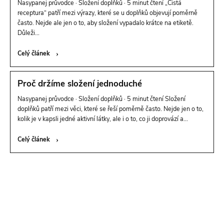
Nasypanej průvodce · Složení doplňků · 5 minut čtení „Čistá
receptura“ patří mezi výrazy, které se u doplňků objevují poměrně
často. Nejde ale jen o to, aby složení vypadalo krátce na etiketě.
Důleži...
Celý článek
Proč držíme složení jednoduché
Nasypanej průvodce · Složení doplňků · 5 minut čtení Složení
doplňků patří mezi věci, které se řeší poměrně často. Nejde jen o to,
kolik je v kapsli jedné aktivní látky, ale i o to, co ji doprovází a...
Celý článek
O
v
l