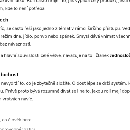
tivní látku. Roli často hraje i to, jak vypadá celý produkt, jestl
m, kde to není potřeba.
tech
 se často řeší jako jedno z témat v rámci širšího přístupu. Vedle
d režim dne, jídlo, pohyb nebo spánek. Smysl dává vnímat všechn
 bez návaznosti.
a hlavní souvislosti celé větve, navazuje na to i článek
Jednoslo
oduchost
vydrží to, co je zbytečně složité. O dost lépe se drží systém, k
 Právě proto bývá rozumné dívat se i na to, jakou roli mají dopr
 vrstvách navíc.
, co člověk bere
oprovodné vrstvy