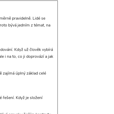
měrně pravidelně. Lidé se
proto bývá jedním z témat, na
odování. Když už člověk vybírá
e i na to, co ji doprovází a jak
ě zajímá úplný základ celé
 řešení. Když je složení