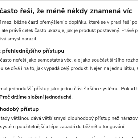
často řeší, že méně někdy znamená víc
mezi běžné části přemýšlení o doplňku, které se v praxi řeší po
u, ale právě celek často ukazuje, jak je produkt postavený. Právě 
ává smysl narazit.
 přehlednějšího přístupu
 často neřeší jako samostatná věc, ale jako součást širšího rozh
se dívá i na to, jak vypadá celý produkt. Nejen na jednu látku, al
mat jednodušší přístup jako jednu část širšího systému. Pokud t
Proč držíme složení jednoduché
.
hodobý přístup
 tady většinou dává větší smysl dlouhodobý přístup než nárazové
ý systém použitelnější a lépe zapadá do běžného fungování.