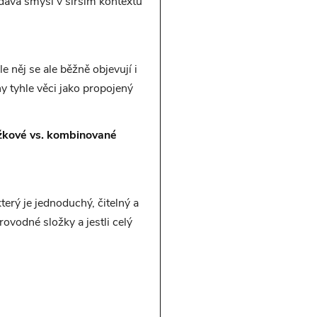
i dává smysl v širším kontextu
 něj se ale běžně objevují i
y tyhle věci jako propojený
žkové vs. kombinované
terý je jednoduchý, čitelný a
ovodné složky a jestli celý