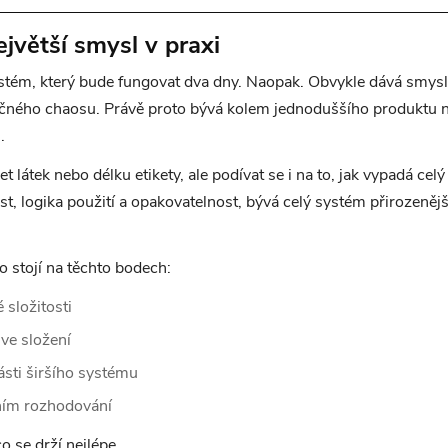
jvětší smysl v praxi
systém, který bude fungovat dva dny. Naopak. Obvykle dává smysl 
čného chaosu. Právě proto bývá kolem jednoduššího produktu ne
.
 látek nebo délku etikety, ale podívat se i na to, jak vypadá ce
st, logika použití a opakovatelnost, bývá celý systém přirozenější
o stojí na těchto bodech:
 složitosti
ve složení
sti širšího systému
ním rozhodování
o se drží nejlépe.