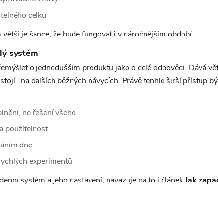
itelného celku
 větší je šance, že bude fungovat i v náročnějším období.
lý systém
přemýšlet o jednodušším produktu jako o celé odpovědi. Dává vě
stojí i na dalších běžných návycích. Právě tenhle širší přístup b
lnění, ne řešení všeho
a použitelnost
váním dne
rychlých experimentů
enní systém a jeho nastavení, navazuje na to i článek
Jak zapa