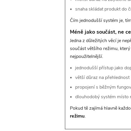
snaha skládat produkt do č
Čím jednodušší systém je, tím
Méně jako součást, ne ce
Jedna z důležitých věcí je ne
součást většího režimu, který 
nejpoužitelnější.
jednodušší přístup jako dop
větší důraz na přehlednost 
propojení s běžným fungo
dlouhodobý systém místo 
Pokud tě zajímá hlavně každod
režimu
.