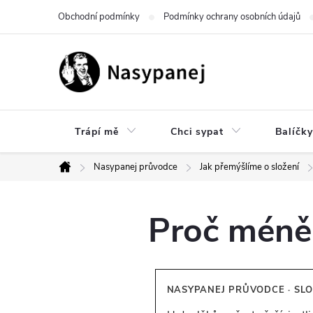
Přejít
Obchodní podmínky
Podmínky ochrany osobních údajů
na
obsah
Trápí mě
Chci sypat
Balíčky
Nasypanej průvodce
Jak přemýšlíme o složení
Domů
Proč méně
NASYPANEJ PRŮVODCE · SLO