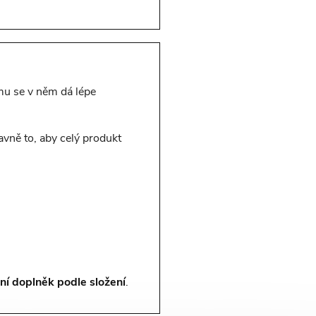
omu se v něm dá lépe
avně to, aby celý produkt
tní doplněk podle složení
.