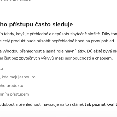
ho přístupu často sleduje
líp tehdy, když je přehledné a nepůsobí zbytečně složitě. Díky t
že celý produkt bude působit nepřehledně hned na první pohled.
výhodou přehlednost a jasná role hlavní látky. Důležité bývá hl
šel číst bez zbytečných výkyvů mezi jednoduchostí a chaosem.
ku
 kde mají jasnou roli
lého produktu
enním přístupem
dobost a přehlednost, navazuje na to i článek
Jak poznat kvali