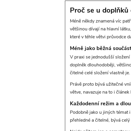
Proč se u doplňků 
Méně někdy znamená víc patří 
většinou dívají na hlavní látk
které v téhle větvi průvodce d
Méně jako běžná součást
V praxi se jednodušší složení
doplněk dlouhodoběji, většinou 
čitelné celé složení vlastně je.
Právě proto bývá užitečné vní
větve, navazuje na to i článek
Každodenní režim a dlou
Podobně jako u jiných témat i
přehledné a čitelné, bývá cel