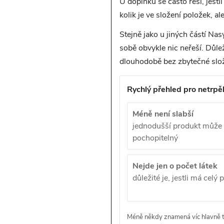
U doplňků se často řeší, jestli
kolik je ve složení položek, al
Stejně jako u jiných částí Nas
sobě obvykle nic neřeší. Důlež
dlouhodobě bez zbytečné složi
Rychlý přehled pro netrpěl
Méně není slabší
jednodušší produkt může b
pochopitelný
Nejde jen o počet látek
důležité je, jestli má celý
Méně někdy znamená víc hlavně teh