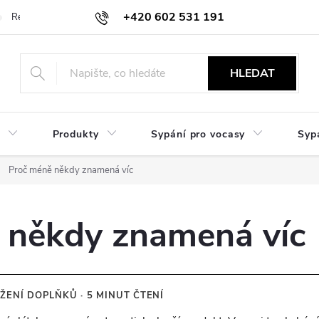
+420 602 531 191
Reklamace a vrácení
Obchodní sdělení
Hodnocení obchodu
HLEDAT
Produkty
Sypání pro vocasy
Syp
Proč méně někdy znamená víc
 někdy znamená víc
ŽENÍ DOPLŇKŮ · 5 MINUT ČTENÍ