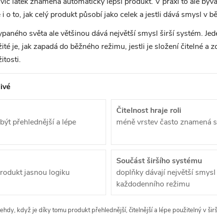
 víc látek znamená automaticky lepší produkt. V praxi to ale bývá 
e i o to, jak celý produkt působí jako celek a jestli dává smysl v
ypaného světa ale většinou dává největší smysl širší systém. Jed
ité je, jak zapadá do běžného režimu, jestli je složení čitelné a z
tosti.
ivé
Čitelnost hraje roli
ýt přehlednější a lépe
méně vrstev často znamená sn
Součást širšího systému
 produkt jasnou logiku
doplňky dávají největší smysl
každodenního režimu
dy, když je díky tomu produkt přehlednější, čitelnější a lépe použitelný v šir