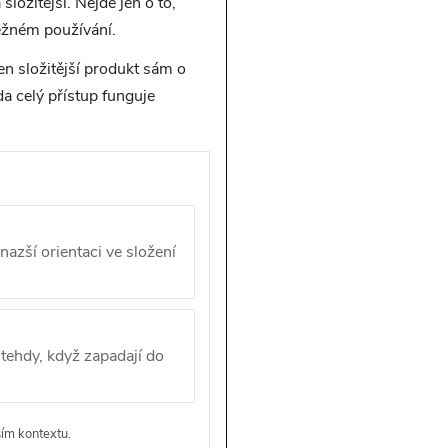
složitější. Nejde jen o to,
 běžném používání.
en složitější produkt sám o
da celý přístup funguje
azší orientaci ve složení
 tehdy, když zapadají do
ším kontextu.