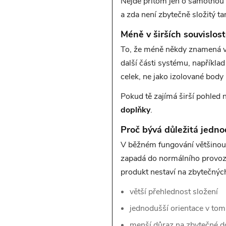
Nejde přitom jen o samotnou ak
a zda není zbytečně složitý ta
Méně v širších souvislos
To, že méně někdy znamená víc,
další části systému, napříkla
celek, ne jako izolované body
Pokud tě zajímá širší pohled n
doplňky
.
Proč bývá důležitá jedn
V běžném fungování většinou ne
zapadá do normálního provozu.
produkt nestaví na zbytečných
větší přehlednost složení
jednodušší orientace v tom
menší důraz na zbytečné d