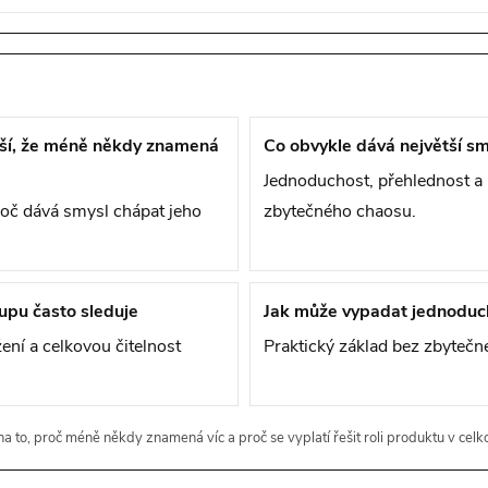
eší, že méně někdy znamená
Co obvykle dává největší sm
Jednoduchost, přehlednost a 
roč dává smysl chápat jeho
zbytečného chaosu.
upu často sleduje
Jak může vypadat jednoduc
žení a celkovou čitelnost
Praktický základ bez zbytečné
a to, proč méně někdy znamená víc a proč se vyplatí řešit roli produktu v cel