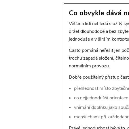
Co obvykle dává ne
Většina lidí nehledá složitý 
držet dlouhodobě a bez zbyte
jednoduše a v širším kontextu
Často pomáhá neřešit jen počet
trochu zapadá složení, čitelno
normálním provozu.
Dobře použitelný přístup čast
přehlednost místo zbytečné
co nejjednodušší orientace 
vnímání doplňku jako součá
menší chaos při každoden
Právě jednoduchost bývá to, c