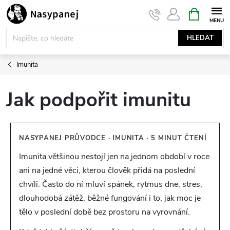
Přejít
NÁKUPNÍ
KOŠÍK
na
obsah
HLEDAT
Imunita
Jak podpořit imunitu
NASYPANEJ PRŮVODCE · IMUNITA · 5 MINUT ČTENÍ
Imunita většinou nestojí jen na jednom období v roce
ani na jedné věci, kterou člověk přidá na poslední
chvíli. Často do ní mluví spánek, rytmus dne, stres,
dlouhodobá zátěž, běžné fungování i to, jak moc je
tělo v poslední době bez prostoru na vyrovnání.