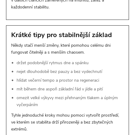
v dalších článcích zaměřených na imunitu, zátěž a
každodenní stabilitu.
Krátké tipy pro stabilnější základ
Někdy stačí menší změny, které pomohou celému dni
fungovat čitelněji a s menším chaosem.
držet podobnější rytmus dne a spánku
nejet dlouhodobě bez pauzy a bez vydechnutí
hlídat večerní tempo a prostor na regeneraci
mít během dne aspoň základní řád v jídle a pití
omezit velké výkyvy mezi přehnaným tlakem a úplným
vyčerpáním
Tyhle jednoduché kroky mohou pomoci vytvořit prostředí,
ve kterém se stabilita drží přirozeněji a bez zbytečných
extrémů.