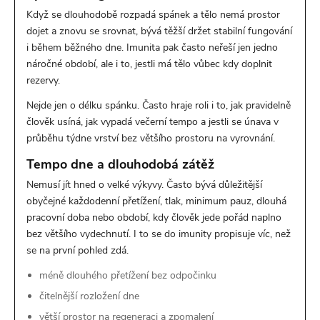
Když se dlouhodobě rozpadá spánek a tělo nemá prostor
dojet a znovu se srovnat, bývá těžší držet stabilní fungování
i během běžného dne. Imunita pak často neřeší jen jedno
náročné období, ale i to, jestli má tělo vůbec kdy doplnit
rezervy.
Nejde jen o délku spánku. Často hraje roli i to, jak pravidelně
člověk usíná, jak vypadá večerní tempo a jestli se únava v
průběhu týdne vrství bez většího prostoru na vyrovnání.
Tempo dne a dlouhodobá zátěž
Nemusí jít hned o velké výkyvy. Často bývá důležitější
obyčejné každodenní přetížení, tlak, minimum pauz, dlouhá
pracovní doba nebo období, kdy člověk jede pořád naplno
bez většího vydechnutí. I to se do imunity propisuje víc, než
se na první pohled zdá.
méně dlouhého přetížení bez odpočinku
čitelnější rozložení dne
větší prostor na regeneraci a zpomalení