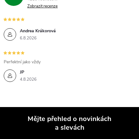
Zobrazit recenze
Andrea Krákorová
6.8.2026
Perfektní jako vždy
JP
4.8.2026
Mějte přehled o novinkách
a slevách
Z