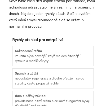
Když tyhle části drží aspoň trochu pohromadě, bývá
jednodušší udržet stabilnější režim i v náročnějších
dnech. Nejde o jeden rychlý zásah. Spíš o systém,
který dává smysl dlouhodobě a dá se držet i v
normálním provozu.
Rychlý přehled pro netrpělivé
Každodenní režim
imunita bývá pevnější, když má den čitelnější
rytmus a menší výkyvy
Spánek a zátěž
nedostatek regenerace a dlouhé přetížení se do
stability často propisují rychle
Jídlo a běžný základ
pravidelnost, pitný režim a celkové fungování bývají
důležitější, než se zdá