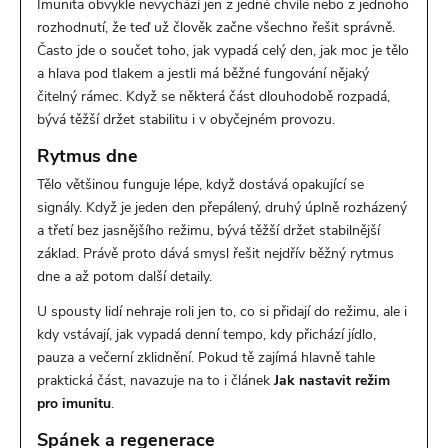
Imunita obvykle nevychází jen z jedné chvíle nebo z jednoho
rozhodnutí, že teď už člověk začne všechno řešit správně.
Často jde o součet toho, jak vypadá celý den, jak moc je tělo
a hlava pod tlakem a jestli má běžné fungování nějaký
čitelný rámec. Když se některá část dlouhodobě rozpadá,
bývá těžší držet stabilitu i v obyčejném provozu.
Rytmus dne
Tělo většinou funguje lépe, když dostává opakující se
signály. Když je jeden den přepálený, druhý úplně rozházený
a třetí bez jasnějšího režimu, bývá těžší držet stabilnější
základ. Právě proto dává smysl řešit nejdřív běžný rytmus
dne a až potom další detaily.
U spousty lidí nehraje roli jen to, co si přidají do režimu, ale i
kdy vstávají, jak vypadá denní tempo, kdy přichází jídlo,
pauza a večerní zklidnění. Pokud tě zajímá hlavně tahle
praktická část, navazuje na to i článek
Jak nastavit režim
pro imunitu
.
Spánek a regenerace