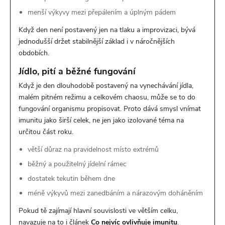
menší výkyvy mezi přepálením a úplným pádem
Když den není postavený jen na tlaku a improvizaci, bývá
jednodušší držet stabilnější základ i v náročnějších
obdobích.
Jídlo, pití a běžné fungování
Když je den dlouhodobě postavený na vynechávání jídla,
malém pitném režimu a celkovém chaosu, může se to do
fungování organismu propisovat. Proto dává smysl vnímat
imunitu jako širší celek, ne jen jako izolované téma na
určitou část roku.
větší důraz na pravidelnost místo extrémů
běžný a použitelný jídelní rámec
dostatek tekutin během dne
méně výkyvů mezi zanedbáním a nárazovým doháněním
Pokud tě zajímají hlavní souvislosti ve větším celku,
navazuje na to i článek
Co nejvíc ovlivňuje imunitu
.