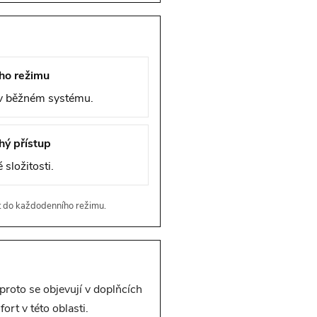
ho režimu
 v běžném systému.
hý přístup
 složitosti.
at do každodenního režimu.
proto se objevují v doplňcích
rt v této oblasti.