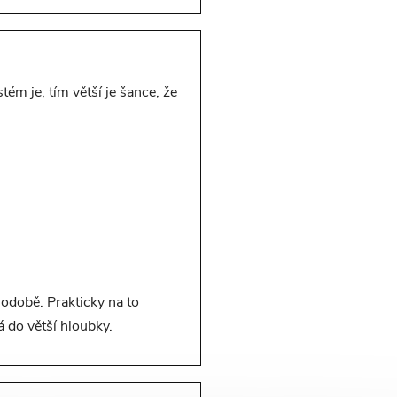
tém je, tím větší je šance, že
době. Prakticky na to
rá do větší hloubky.