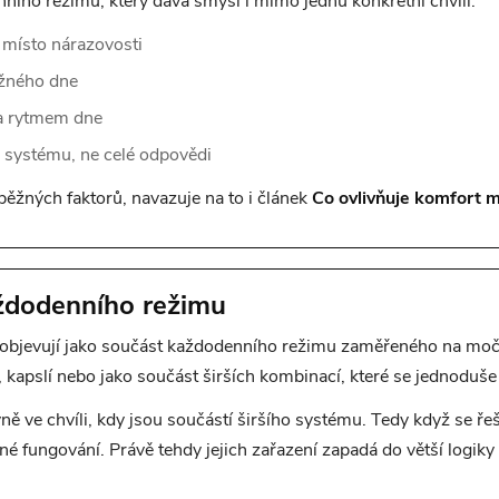
ního režimu, který dává smysl i mimo jednu konkrétní chvíli.
 místo nárazovosti
ěžného dne
a rytmem dne
i systému, ne celé odpovědi
 běžných faktorů, navazuje na to i článek
Co ovlivňuje komfort 
aždodenního režimu
ji objevují jako součást každodenního režimu zaměřeného na moč
 kapslí nebo jako součást širších kombinací, které se jednoduše
ně ve chvíli, kdy jsou součástí širšího systému. Tedy když se řeš
né fungování. Právě tehdy jejich zařazení zapadá do větší logik