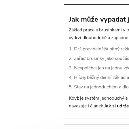
Jak může vypadat 
Základ práce s brusinkami v té
vydrží dlouhodobě a zapadne 
Drž pravidelnější pitný re
Zařaď brusinky jako součá
Nespoléhej jen na jednu věc,
Hlídej běžný denní základ 
Stav na jednoduchém a dlo
Když je systém jednoduchý a 
navazuje i článek
Jak si udrž