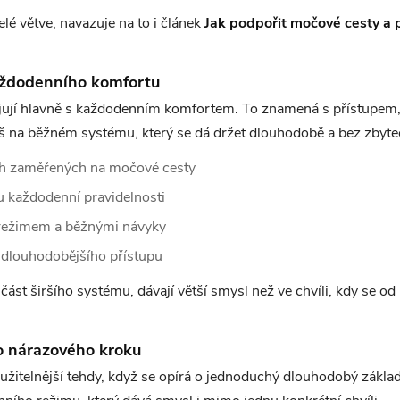
elé větve, navazuje na to i článek
Jak podpořit močové cesty a 
aždodenního komfortu
ojují hlavně s každodenním komfortem. To znamená s přístupem,
š na běžném systému, který se dá držet dlouhodobě a bez zbyt
ech zaměřených na močové cesty
u každodenní pravidelnosti
 režimem a běžnými návyky
t dlouhodobějšího přístupu
ást širšího systému, dávají větší smysl než ve chvíli, kdy se od
o nárazového kroku
užitelnější tehdy, když se opírá o jednoduchý dlouhodobý zákla