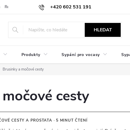
+420 602 531 191
Reklamace a vrácení
Obchodní sdělení
Hodnocení obchodu
HLEDAT
Produkty
Sypání pro vocasy
Syp
Brusinky a močové cesty
 močové cesty
OVÉ CESTY A PROSTATA · 5 MINUT ČTENÍ