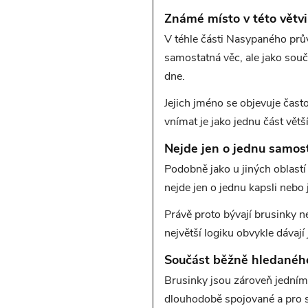
Známé místo v této větvi
V téhle části Nasypaného prův
samostatná věc, ale jako souč
dne.
Jejich jméno se objevuje čast
vnímat je jako jednu část větš
Nejde jen o jednu samos
Podobně jako u jiných oblastí
nejde jen o jednu kapsli nebo 
Právě proto bývají brusinky n
největší logiku obvykle dávaj
Součást běžně hledanéh
Brusinky jsou zároveň jedním z
dlouhodobě spojované a pro sp