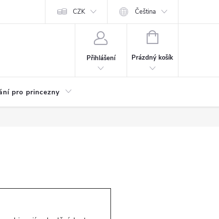
Kariéra
CZK
Čeština
NÁKUPNÍ
KOŠÍK
Prázdný košík
Přihlášení
ání pro princezny