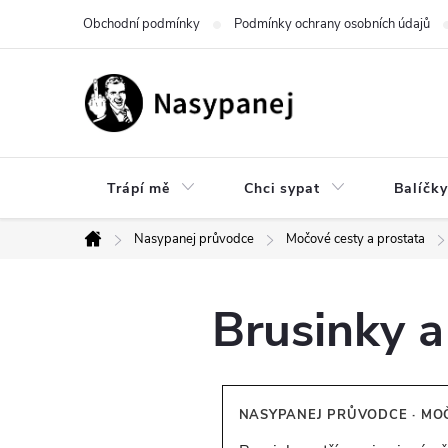
Přejít
Obchodní podmínky
Podmínky ochrany osobních údajů
na
obsah
Trápí mě
Chci sypat
Balíčky
Nasypanej průvodce
Močové cesty a prostata
Domů
Brusinky a
NASYPANEJ PRŮVODCE · MOČ