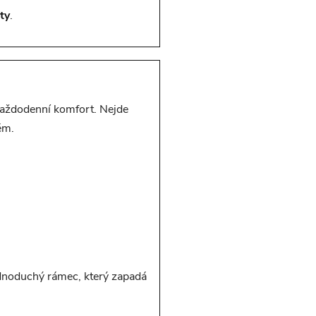
ty
.
 každodenní komfort. Nejde
ém.
dnoduchý rámec, který zapadá