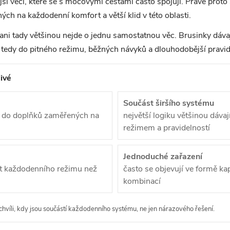
ší věci, které se s močovými cestami často spojují. Právě proto 
ch na každodenní komfort a větší klid v této oblasti.
 ani tady většinou nejde o jednu samostatnou věc. Brusinky dávají
 tedy do pitného režimu, běžných návyků a dlouhodobější pravid
ivé
Součást širšího systému
jí do doplňků zaměřených na
největší logiku většinou dáva
režimem a pravidelností
Jednoduché zařazení
ást každodenního režimu než
často se objevují ve formě kap
kombinací
chvíli, kdy jsou součástí každodenního systému, ne jen nárazového řešení.