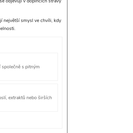
se objevují v doplňcích stravy
 největší smysl ve chvíli, kdy
elnosti.
jí společně s pitným
slí, extraktů nebo širších