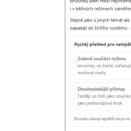
Brusinky patří mezi nejznáměj
i v běžných režimech zaměřený
Stejně jako u jiných témat ale
zapadají do širšího systému -
Rychlý přehled pro netrpěl
Známá součást režimu
brusinky se často zařazu
močové cesty
Dlouhodobější přístup
častěji se řeší jako souč
jako jednorázový krok
Brusinky dávají největší smysl ve 