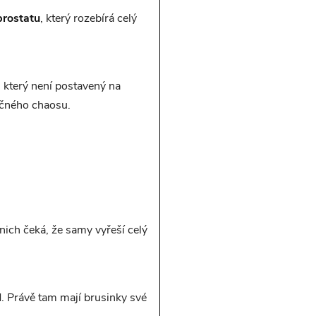
prostatu
, který rozebírá celý
 který není postavený na
ečného chaosu.
 nich čeká, že samy vyřeší celý
d. Právě tam mají brusinky své