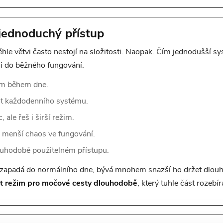
jednoduchý přístup
hle větvi často nestojí na složitosti. Naopak. Čím jednodušší sys
i do běžného fungování.
žim během dne.
st každodenního systému.
 ale řeš i širší režim.
a menší chaos ve fungování.
uhodobě použitelném přístupu.
zapadá do normálního dne, bývá mnohem snazší ho držet dlouho
et režim pro močové cesty dlouhodobě
, který tuhle část rozebí