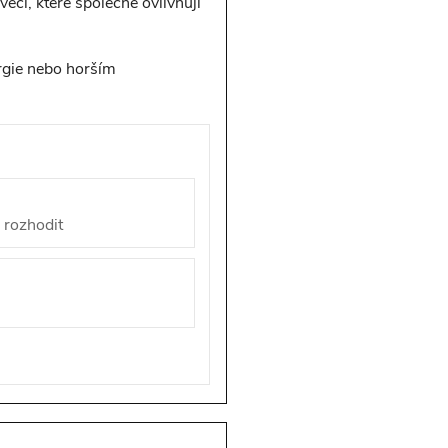
ěcí, které společně ovlivňují
rgie nebo horším
 rozhodit