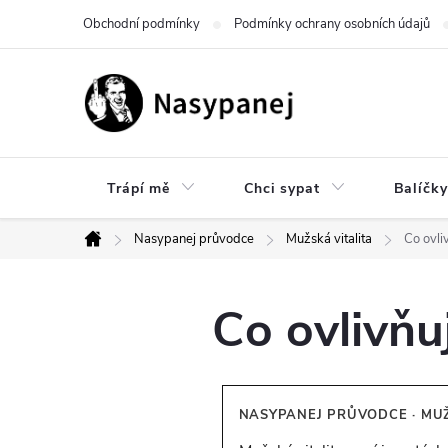
Přejít
Obchodní podmínky
Podmínky ochrany osobních údajů
na
obsah
Trápí mě
Chci sypat
Balíčky
Nasypanej průvodce
Mužská vitalita
Co ovli
Domů
Co ovlivňu
NASYPANEJ PRŮVODCE · MUŽS