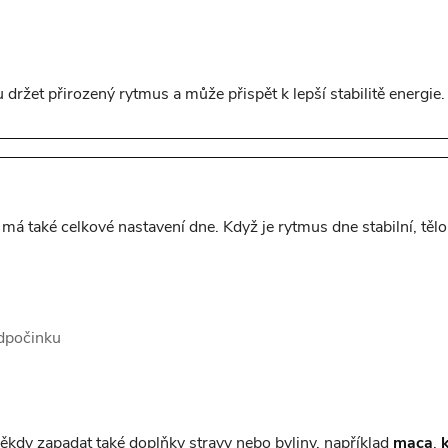
držet přirozený rytmus a může přispět k lepší stabilitě energie.
 má také celkové nastavení dne. Když je rytmus dne stabilní, tělo
dpočinku
dy zapadat také doplňky stravy nebo byliny, například
maca
,
k