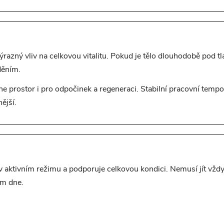
azný vliv na celkovou vitalitu. Pokud je tělo dlouhodobě pod tl
děním.
ne prostor i pro odpočinek a regeneraci. Stabilní pracovní tem
ější.
aktivním režimu a podporuje celkovou kondici. Nemusí jít vždy 
em dne.