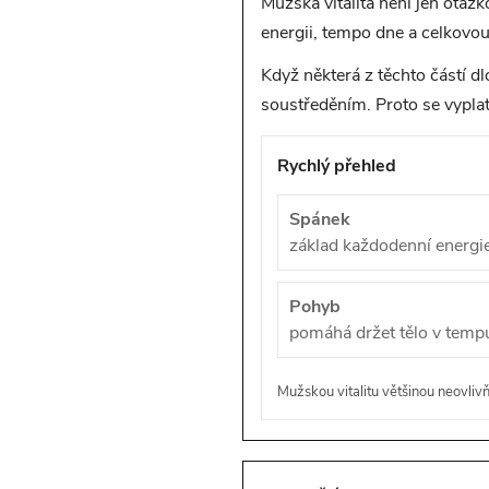
Mužská vitalita není jen otázk
energii, tempo dne a celkovo
Když některá z těchto částí 
soustředěním. Proto se vyplatí 
Rychlý přehled
Spánek
základ každodenní energi
Pohyb
pomáhá držet tělo v temp
Mužskou vitalitu většinou neovliv