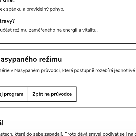
m dne?
tek spánku a pravidelný pohyb.
travy?
součást režimu zaměřeného na energii a vitalitu.
Nasypaného režimu
 série v Nasypaném průvodci, která postupně rozebírá jednotlivé 
ej program
Zpět na průvodce
l
ástech, které do sebe zapadají. Proto dává smysl podívat se i na d