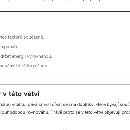
více faktorů současně.
 a pohyb.
držet energii vyrovnanou.
oučástí širšího režimu.
 v této větvi
žskou vitalitu, dává smysl dívat se i na doplňky, které bývají so
louhodobou rovnováhu. Právě proto se v této větvi objevují produ