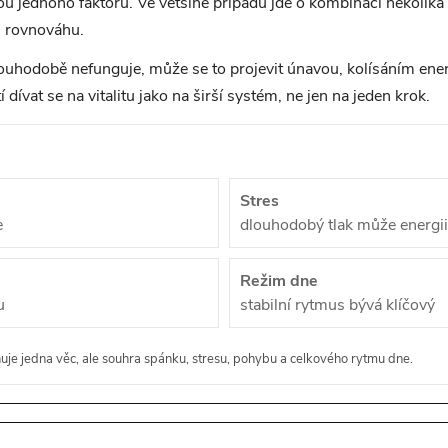
ou jednoho faktoru. Ve většině případů jde o kombinaci několika v
u rovnováhu.
dlouhodobě nefunguje, může se to projevit únavou, kolísáním ene
dívat se na vitalitu jako na širší systém, ne jen na jeden krok.
Stres
e
dlouhodobý tlak může energii
Režim dne
u
stabilní rytmus bývá klíčový
ňuje jedna věc, ale souhra spánku, stresu, pohybu a celkového rytmu dne.