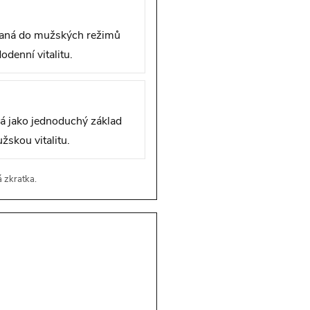
ovaná do mužských režimů
denní vitalitu.
á jako jednoduchý základ
skou vitalitu.
á zkratka.