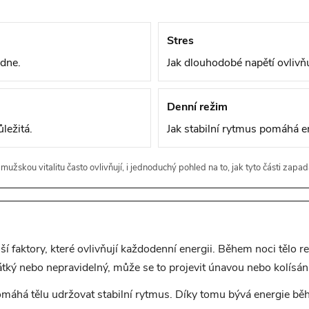
Stres
 dne.
Jak dlouhodobé napětí ovlivňuj
Denní režim
ůležitá.
Jak stabilní rytmus pomáhá en
 mužskou vitalitu často ovlivňují, i jednoduchý pohled na to, jak tyto části zap
ší faktory, které ovlivňují každodenní energii. Během noci tělo r
átký nebo nepravidelný, může se to projevit únavou nebo kolísá
máhá tělu udržovat stabilní rytmus. Díky tomu bývá energie bě