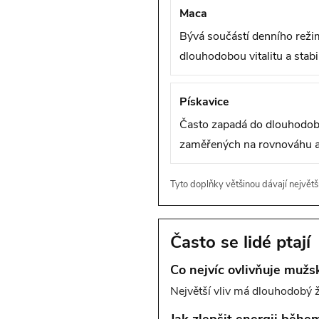
Maca
Bývá součástí denního rež
dlouhodobou vitalitu a stabi
Pískavice
Často zapadá do dlouhodob
zaměřených na rovnováhu a
Tyto doplňky většinou dávají největš
Často se lidé ptají
Co nejvíc ovlivňuje mužsk
Největší vliv má dlouhodobý ž