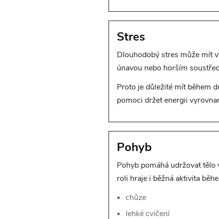
Stres
Dlouhodobý stres může mít výr
únavou nebo horším soustře
Proto je důležité mít během d
pomoci držet energii vyrovnan
Pohyb
Pohyb pomáhá udržovat tělo v 
roli hraje i běžná aktivita běh
chůze
lehké cvičení