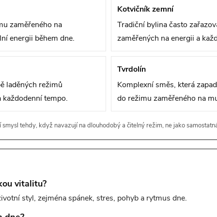
Kotvičník zemní
imu zaměřeného na
Tradiční bylina často zařaz
lní energii během dne.
zaměřených na energii a každo
Tvrdolín
ě laděných režimů
Komplexní směs, která zapad
 každodenní tempo.
do režimu zaměřeného na muž
í smysl tehdy, když navazují na dlouhodobý a čitelný režim, ne jako samostatn
ou vitalitu?
ivotní styl, zejména spánek, stres, pohyb a rytmus dne.