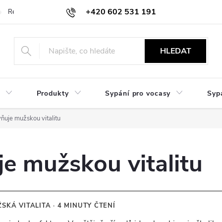
+420 602 531 191
Reklamace a vrácení
Obchodní sdělení
Hodnocení obchodu
HLEDAT
Produkty
Sypání pro vocasy
Syp
vňuje mužskou vitalitu
je mužskou vitalitu
KÁ VITALITA · 4 MINUTY ČTENÍ