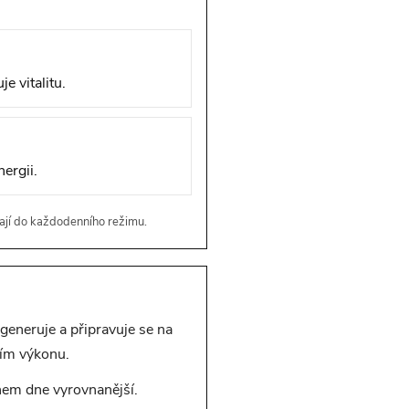
e vitalitu.
ergii.
adají do každodenního režimu.
egeneruje a připravuje se na
ním výkonu.
hem dne vyrovnanější.