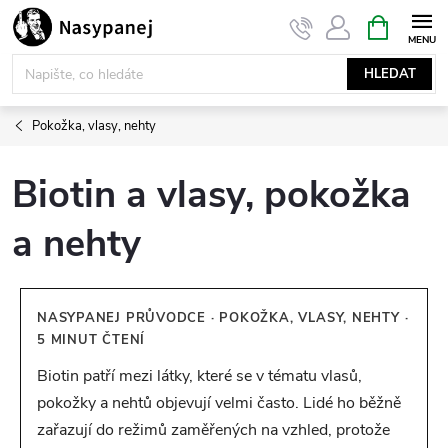
Přejít
NÁKUPNÍ
KOŠÍK
na
obsah
HLEDAT
Pokožka, vlasy, nehty
Biotin a vlasy, pokožka
a nehty
NASYPANEJ PRŮVODCE · POKOŽKA, VLASY, NEHTY ·
5 MINUT ČTENÍ
Biotin patří mezi látky, které se v tématu vlasů,
pokožky a nehtů objevují velmi často. Lidé ho běžně
zařazují do režimů zaměřených na vzhled, protože