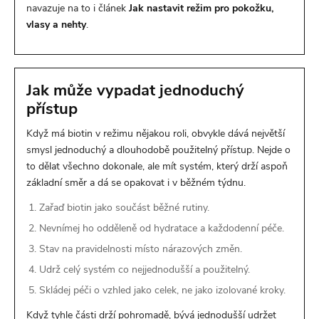
navazuje na to i článek
Jak nastavit režim pro pokožku,
vlasy a nehty
.
Jak může vypadat jednoduchý
přístup
Když má biotin v režimu nějakou roli, obvykle dává největší
smysl jednoduchý a dlouhodobě použitelný přístup. Nejde o
to dělat všechno dokonale, ale mít systém, který drží aspoň
základní směr a dá se opakovat i v běžném týdnu.
Zařaď biotin jako součást běžné rutiny.
Nevnímej ho odděleně od hydratace a každodenní péče.
Stav na pravidelnosti místo nárazových změn.
Udrž celý systém co nejjednodušší a použitelný.
Skládej péči o vzhled jako celek, ne jako izolované kroky.
Když tyhle části drží pohromadě, bývá jednodušší udržet