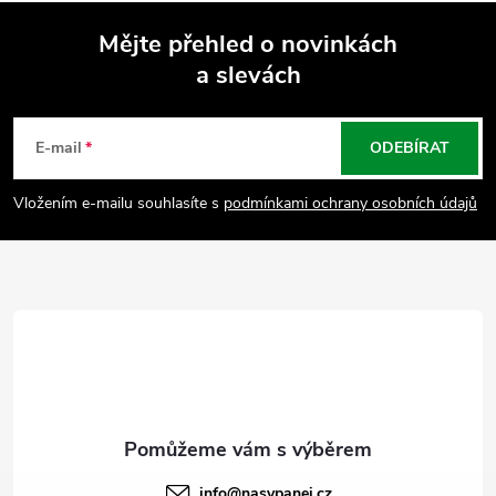
Mějte přehled o novinkách
a slevách
Z
á
E-mail
ODEBÍRAT
p
Vložením e-mailu souhlasíte s
podmínkami ochrany osobních údajů
a
t
í
info
@
nasypanej.cz