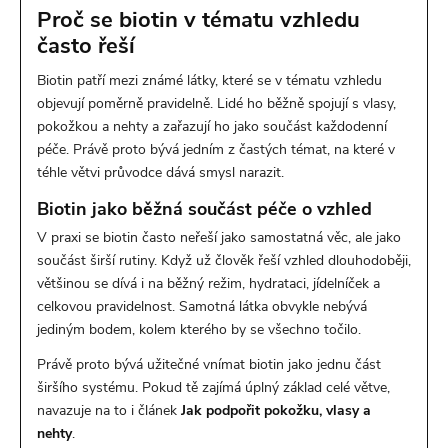
Proč se biotin v tématu vzhledu
často řeší
Biotin patří mezi známé látky, které se v tématu vzhledu
objevují poměrně pravidelně. Lidé ho běžně spojují s vlasy,
pokožkou a nehty a zařazují ho jako součást každodenní
péče. Právě proto bývá jedním z častých témat, na které v
téhle větvi průvodce dává smysl narazit.
Biotin jako běžná součást péče o vzhled
V praxi se biotin často neřeší jako samostatná věc, ale jako
součást širší rutiny. Když už člověk řeší vzhled dlouhodoběji,
většinou se dívá i na běžný režim, hydrataci, jídelníček a
celkovou pravidelnost. Samotná látka obvykle nebývá
jediným bodem, kolem kterého by se všechno točilo.
Právě proto bývá užitečné vnímat biotin jako jednu část
širšího systému. Pokud tě zajímá úplný základ celé větve,
navazuje na to i článek
Jak podpořit pokožku, vlasy a
nehty
.