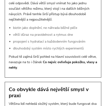
celé odpovědi. Dává větší smysl vnímat ho jako jednu
součást většího režimu, který stojí i na dalších běžných
návycích. Právě tenhle širší přístup bývá dlouhodobě
nejčitelnější a nejpoužitelnější.
biotin jako doplnění, ne náhrada běžné péče
větší důraz na pravidelnost a rytmus dne
propojení s hydratací a každodenním fungováním
dlouhodobý systém místo rychlých experimentů
Pokud tě zajímá širší pohled na hlavní souvislosti celé větve,
navazuje na to i článek
Co nejvíc ovlivňuje pokožku, vlasy a
nehty
.
Co obvykle dává největší smysl v
praxi
Většina lidí nehledá složitý systém, který bude fungovat dva