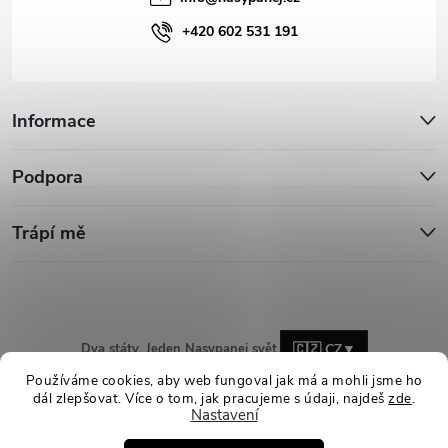
+420 602 531 191
Informace
Podpora
Trápí mě
Dva státy. Jeden Nasypanej svět.
🇨🇿 CZ
▼
Používáme cookies, aby web fungoval jak má a mohli jsme ho
dál zlepšovat. Více o tom, jak pracujeme s údaji, najdeš
zde
.
Nastavení
Copyright 2026
Nasypanej.cz
. Všechna práva vyhrazena.
Upravit