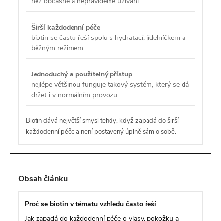
než občasné a nepravidelné užívání
Širší každodenní péče
biotin se často řeší spolu s hydratací, jídelníčkem a
běžným režimem
Jednoduchý a použitelný přístup
nejlépe většinou funguje takový systém, který se dá
držet i v normálním provozu
Biotin dává největší smysl tehdy, když zapadá do širší
každodenní péče a není postavený úplně sám o sobě.
Obsah článku
Proč se biotin v tématu vzhledu často řeší
Jak zapadá do každodenní péče o vlasy, pokožku a