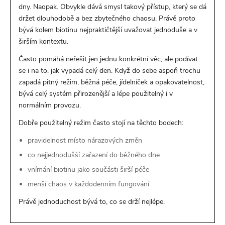
dny. Naopak. Obvykle dává smysl takový přístup, který se dá
držet dlouhodobě a bez zbytečného chaosu. Právě proto
bývá kolem biotinu nejpraktičtější uvažovat jednoduše a v
širším kontextu.
Často pomáhá neřešit jen jednu konkrétní věc, ale podívat
se i na to, jak vypadá celý den. Když do sebe aspoň trochu
zapadá pitný režim, běžná péče, jídelníček a opakovatelnost,
bývá celý systém přirozenější a lépe použitelný i v
normálním provozu.
Dobře použitelný režim často stojí na těchto bodech:
pravidelnost místo nárazových změn
co nejjednodušší zařazení do běžného dne
vnímání biotinu jako součásti širší péče
menší chaos v každodenním fungování
Právě jednoduchost bývá to, co se drží nejlépe.