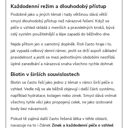
Každodenní režim a dlouhodobý přístup
Podobně jako u jiných témat i tady většinou dává větší
smysl dlouhodobý přístup než nárazové řešení. Když se
péče o vzhled skládá z menších a pravidelných kroků, bývá
celý systém použitelnější a lépe zapadá do běžného dne.
Nejde přitom jen o samotný doplněk. Roli často hraje i to,
jak vypadá celkový denní rámec, jestli se drží aspoň základní
pravidelnost a jestli se mezi jednotlivými obdobími nestřídá
úplné zanedbání a nárazová snaha všechno rychle dohnat.
Biotin v širších souvislostech
Biotin se často řeší jako jedno z témat v rámci širší péče o
vzhled. Vedle něj se ale běžně objevují i další části systému,
například hydratace, kolagen nebo zinek. Smysl dává vnímat
všechny tyhle věci jako propojený celek, ne jako izolované
body bez návaznosti.
Pokud tě zajímá další často řešená látka v téhle oblasti,
navazuje na to i článek
Zinek a každodenní péče o vzhled
.