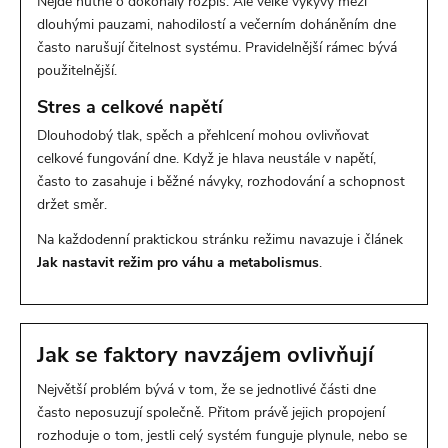
Nejde nutně o dokonalý rozpis. Ale velké výkyvy mezi
dlouhými pauzami, nahodilostí a večerním doháněním dne
často narušují čitelnost systému. Pravidelnější rámec bývá
použitelnější.
Stres a celkové napětí
Dlouhodobý tlak, spěch a přehlcení mohou ovlivňovat
celkové fungování dne. Když je hlava neustále v napětí,
často to zasahuje i běžné návyky, rozhodování a schopnost
držet směr.
Na každodenní praktickou stránku režimu navazuje i článek
Jak nastavit režim pro váhu a metabolismus
.
Jak se faktory navzájem ovlivňují
Největší problém bývá v tom, že se jednotlivé části dne
často neposuzují společně. Přitom právě jejich propojení
rozhoduje o tom, jestli celý systém funguje plynule, nebo se