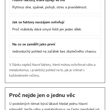
Hlavní faktory, které bývají ve hře
Rytmus dne, spánek, pohyb, stres a pravidelnost.
Jak se faktory navzájem ovlivňují
Proč málokdy dává smysl řešit jen jeden dílek.
Na co se zaměřit jako první
Jednoduchý pohled na začátek bez zbytečného chaosu.
V článku najdeš hlavní faktory, které mohou ovlivňovat váhu a
metabolismus, i praktický pohled na to, jak je vnímat v
každodenním režimu.
Proč nejde jen o jednu věc
U podobných témat bývá lákavé hledat jednu hlavní
odpověď. Jenže váha a metabolismus se často neodvíjejí od