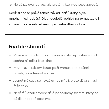
Neřeš izolovanou věc, ale systém, který do sebe zapadá.
Když si sedne právě tenhle základ, další kroky bývají
mnohem jednodušší. Dlouhodobější pohled na to navazuje i
v článku
Jak si udržet režim pro váhu dlouhodobě
.
Rychlé shrnutí
Váhu a metabolismus většinou neovlivňuje jedna věc, ale
souhra několika částí dne.
Mezi hlavní faktory často patří rytmus dne, spánek,
pohyb, pravidelnost a stres.
Jednotlivé části se navzájem ovlivňují, proto dává smysl
řešit celek.
Největší rozdíl obvykle dělá jednoduchý systém, který se
dá dlouhodobě opakovat.