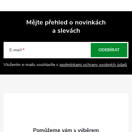
Mějte přehled o novinkách
a slevách
Z
á
E-mail
ODEBÍRAT
p
Vložením e-mailu souhlasíte s
podmínkami ochrany osobních údajů
a
t
í