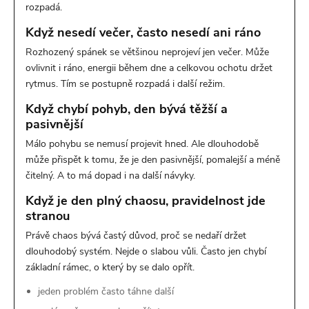
rozpadá.
Když nesedí večer, často nesedí ani ráno
Rozhozený spánek se většinou neprojeví jen večer. Může
ovlivnit i ráno, energii během dne a celkovou ochotu držet
rytmus. Tím se postupně rozpadá i další režim.
Když chybí pohyb, den bývá těžší a
pasivnější
Málo pohybu se nemusí projevit hned. Ale dlouhodobě
může přispět k tomu, že je den pasivnější, pomalejší a méně
čitelný. A to má dopad i na další návyky.
Když je den plný chaosu, pravidelnost jde
stranou
Právě chaos bývá častý důvod, proč se nedaří držet
dlouhodobý systém. Nejde o slabou vůli. Často jen chybí
základní rámec, o který by se dalo opřít.
jeden problém často táhne další