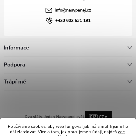
info
@
nasypanej.cz
+420 602 531 191
Informace
Podpora
Trápí mě
Dva státy. Jeden Nasypanej svět.
🇨🇿 CZ
▼
Používáme cookies, aby web fungoval jak má a mohli jsme ho
dál zlepšovat. Více o tom, jak pracujeme s údaji, najdeš
zde
.