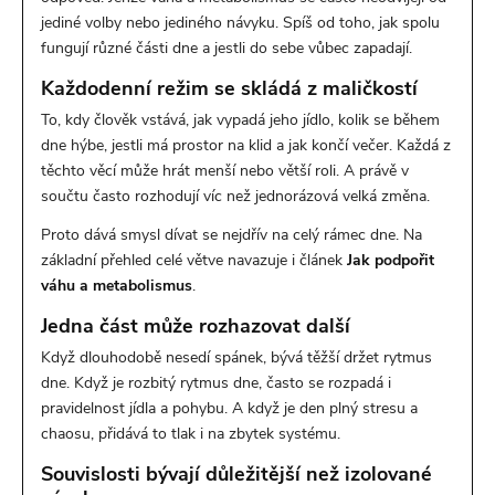
jediné volby nebo jediného návyku. Spíš od toho, jak spolu
fungují různé části dne a jestli do sebe vůbec zapadají.
Každodenní režim se skládá z maličkostí
To, kdy člověk vstává, jak vypadá jeho jídlo, kolik se během
dne hýbe, jestli má prostor na klid a jak končí večer. Každá z
těchto věcí může hrát menší nebo větší roli. A právě v
součtu často rozhodují víc než jednorázová velká změna.
Proto dává smysl dívat se nejdřív na celý rámec dne. Na
základní přehled celé větve navazuje i článek
Jak podpořit
váhu a metabolismus
.
Jedna část může rozhazovat další
Když dlouhodobě nesedí spánek, bývá těžší držet rytmus
dne. Když je rozbitý rytmus dne, často se rozpadá i
pravidelnost jídla a pohybu. A když je den plný stresu a
chaosu, přidává to tlak i na zbytek systému.
Souvislosti bývají důležitější než izolované