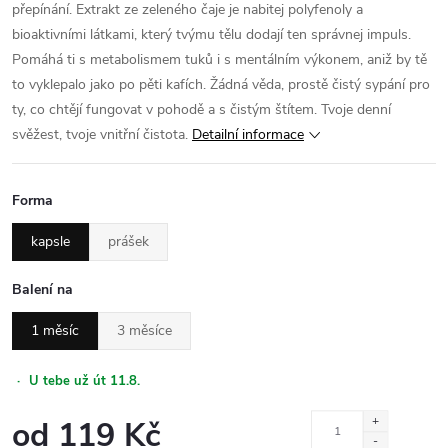
přepínání. Extrakt ze zeleného čaje je nabitej polyfenoly a
bioaktivními látkami, který tvýmu tělu dodají ten správnej impuls.
Pomáhá ti s metabolismem tuků i s mentálním výkonem, aniž by tě
to vyklepalo jako po pěti kafích. Žádná věda, prostě čistý sypání pro
ty, co chtějí fungovat v pohodě a s čistým štítem. Tvoje denní
svěžest, tvoje vnitřní čistota.
Detailní informace
Forma
kapsle
prášek
Balení na
1 měsíc
3 měsíce
·
U tebe už út 11.8.
od
119 Kč