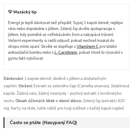
💡 Mazácký tip
Energii je lepší dávkovat než přepálit. Sypej 1 kapsli denně, nejlépe
ráno nebo dopoledne s jídlem. Zelený čaj skvěle spolupracuje s
jídlem, kdy pomáhá se vstřebáváním živin a nakopává trávení.
Večerní experimenty si radši odpusť, pokud nechceš koukat do
stropu místo spaní. Skvěle se doplňuje s
Vitamínem C
pro totální
antioxidační bombu nebo s
L-Carnitinem
, pokud chceš to rýsování v
gymu fakt vybičovat.
Dávkování:
1 kapsle denně, ideálně s jídlem a dostatečným
zapitím.
Složení:
Extrakt ze zeleného čaje (Camellia sinensis), želatinová
kapsle. Žádná vata, žádný nesmysly - poctivý extrakt z brněnskýho
revíru.
Obsah účinných látek v denní dávce:
Zelený čaj (extrakt) 420
mg. Karty na stole, tuhle nálož pro tvoji svěžest v každý kapsli najdeš.
Často se ptáte (Nasypaný FAQ)