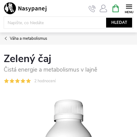
Přejít
NÁKUPNÍ
KOŠÍK
na
obsah
HLEDAT
Váha a metabolismus
Zelený čaj
Čistá energie a metabolismus v lajně
2 hodnocení