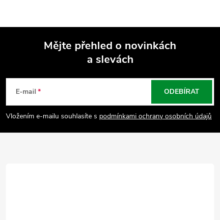
Mějte přehled o novinkách
a slevách
Z
á
E-mail
ODEBÍRAT
p
Vložením e-mailu souhlasíte s
podmínkami ochrany osobních údajů
a
t
í