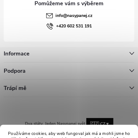
info
@
nasypanej.cz
+420 602 531 191
Informace
Podpora
Trápí mě
Dva státy. Jeden Nasypanej svět.
🇨🇿 CZ
▼
Používáme cookies, aby web fungoval jak má a mohli jsme ho