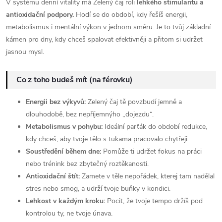
V systému denní vitality má Zelený čaj roli
lehkého stimulantu a
antioxidační podpory.
Hodí se do období, kdy řešíš energii,
metabolismus i mentální výkon v jednom směru. Je to tvůj základní
kámen pro dny, kdy chceš spalovat efektivněji a přitom si udržet
jasnou mysl.
Co z toho budeš mít (na férovku)
Energii bez výkyvů:
Zelený čaj tě povzbudí jemně a
dlouhodobě, bez nepříjemnýho „dojezdu“.
Metabolismus v pohybu:
Ideální parťák do období redukce,
kdy chceš, aby tvoje tělo s tukama pracovalo chytřeji.
Soustředění během dne:
Pomůže ti udržet fokus na práci
nebo trénink bez zbytečný roztěkanosti.
Antioxidační štít:
Zamete v těle nepořádek, kterej tam nadělal
stres nebo smog, a udrží tvoje buňky v kondici.
Lehkost v každým kroku:
Pocit, že tvoje tempo držíš pod
kontrolou ty, ne tvoje únava.