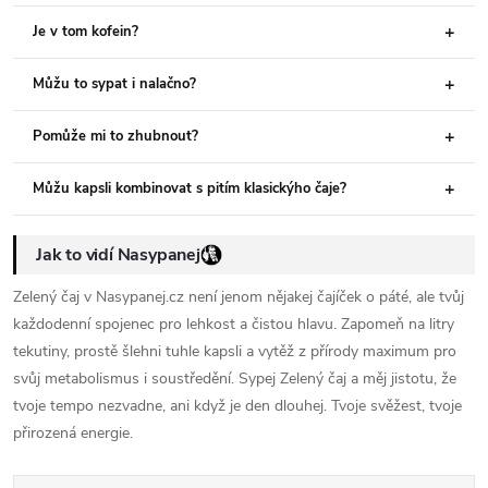
Je v tom kofein?
Můžu to sypat i nalačno?
Pomůže mi to zhubnout?
Můžu kapsli kombinovat s pitím klasickýho čaje?
Jak to vidí Nasypanej
Zelený čaj v Nasypanej.cz není jenom nějakej čajíček o páté, ale tvůj
každodenní spojenec pro lehkost a čistou hlavu. Zapomeň na litry
tekutiny, prostě šlehni tuhle kapsli a vytěž z přírody maximum pro
svůj metabolismus i soustředění. Sypej Zelený čaj a měj jistotu, že
tvoje tempo nezvadne, ani když je den dlouhej. Tvoje svěžest, tvoje
přirozená energie.