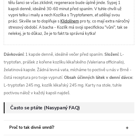
tělu šanci se včas zklidnit, regenerace bude úplně jinde. Sypej 1
kapsli denně, ideálně 30-60 minut před spaním. V tuhle chvíli už
vypni telku i maily a nech Kozlíka s Tryptofanem, ať udělají svou
práci. Skvěle se to doplňuje s
Klidolínem
pro ty, co mají extra náročný
stresový období. A bacha - Kozlík má svoji specifickou "vůni", tak se
nelekej, je to důkaz, že je to fakt ta správná kytka!
Dávkování:
1 kapsle denně, ideálně večer před spaním.
Složení:
L-
tryptofan, prášek z kořene kozlíku lékařského (Valeriana officinalis),
želatinová kapsle. Žádná levná vata, mícháme to poctivě u nás v Brně -
čistá receptura pro tvoje vypnutí.
Obsah účinných látek v denní dávce:
L-tryptofan 245 mg, kozlík lékařský 245 mg. Karty na stole, tuhle
poctivou nálož v každý kapsli najdeš.
Často se ptáte (Nasypaný FAQ)
Proč to tak divně smrdí?