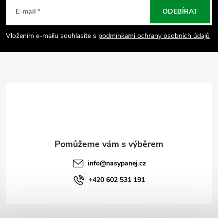
á
E-mail
ODEBÍRAT
p
Vložením e-mailu souhlasíte s
podmínkami ochrany osobních údajů
a
t
í
info
@
nasypanej.cz
+420 602 531 191