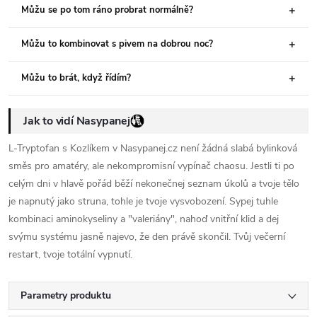
Můžu se po tom ráno probrat normálně?
Můžu to kombinovat s pivem na dobrou noc?
Můžu to brát, když řídím?
Jak to vidí Nasypanej
L-Tryptofan s Kozlíkem v Nasypanej.cz není žádná slabá bylinková
směs pro amatéry, ale nekompromisní vypínač chaosu. Jestli ti po
celým dni v hlavě pořád běží nekonečnej seznam úkolů a tvoje tělo
je napnutý jako struna, tohle je tvoje vysvobození. Sypej tuhle
kombinaci aminokyseliny a "valeriány", nahoď vnitřní klid a dej
svýmu systému jasně najevo, že den právě skončil. Tvůj večerní
restart, tvoje totální vypnutí.
Parametry produktu