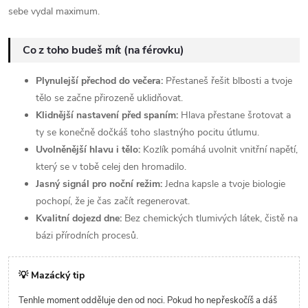
sebe vydal maximum.
Co z toho budeš mít (na férovku)
Plynulejší přechod do večera:
Přestaneš řešit blbosti a tvoje
tělo se začne přirozeně uklidňovat.
Klidnější nastavení před spaním:
Hlava přestane šrotovat a
ty se konečně dočkáš toho slastnýho pocitu útlumu.
Uvolněnější hlavu i tělo:
Kozlík pomáhá uvolnit vnitřní napětí,
který se v tobě celej den hromadilo.
Jasný signál pro noční režim:
Jedna kapsle a tvoje biologie
pochopí, že je čas začít regenerovat.
Kvalitní dojezd dne:
Bez chemických tlumivých látek, čistě na
bázi přírodních procesů.
💡 Mazácký tip
Tenhle moment odděluje den od noci. Pokud ho nepřeskočíš a dáš