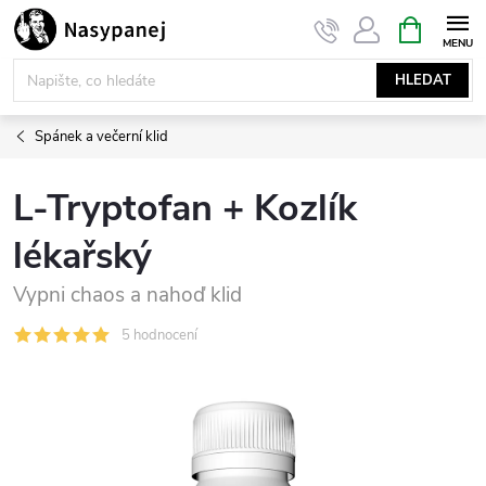
Přejít
NÁKUPNÍ
KOŠÍK
na
obsah
HLEDAT
Spánek a večerní klid
L-Tryptofan + Kozlík
lékařský
Vypni chaos a nahoď klid
5 hodnocení