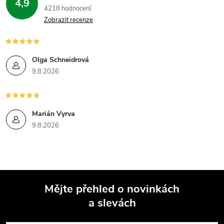
4,9
4218 hodnocení
Zobrazit recenze
Olga Schneidrová
9.8.2026
Marián Vyrva
9.8.2026
Mějte přehled o novinkách
a slevách
Z