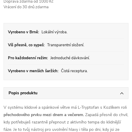
Doprava zdarma od 1000 Kč
Vrácení do 30 dnů zdarma
Vyrobeno v Brně:
Lokální výroba.
Víš přesně, co sypeš:
Transparentní složení.
Pro každodenní režim:
Jednoduché dávkování.
Vyrobeno v menších šaržích:
Čistá receptura.
Popis produktu
V systému klidové a spánkové větve má L-Tryptofan s Kozlíkem roli
přechodového prvku mezi dnem a večerem.
Zapadá přesně do chvil,
kdy potřebuješ razantně přepnout z aktivního tempa do klidnější
fáze. Je to tvůj nástroj pro uvolnění hlavy i těla po dni, kdy jsi ze