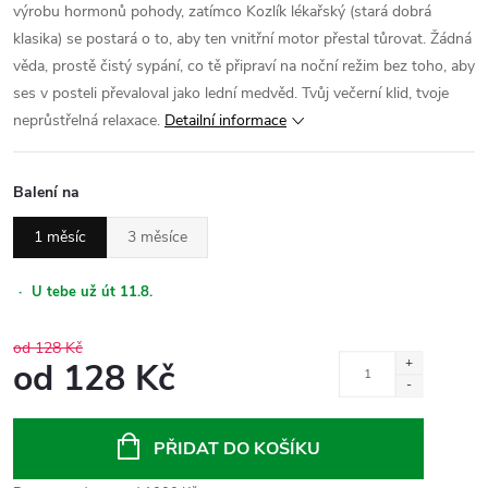
výrobu hormonů pohody, zatímco Kozlík lékařský (stará dobrá
klasika) se postará o to, aby ten vnitřní motor přestal tůrovat. Žádná
věda, prostě čistý sypání, co tě připraví na noční režim bez toho, aby
ses v posteli převaloval jako lední medvěd. Tvůj večerní klid, tvoje
neprůstřelná relaxace.
Detailní informace
Balení na
1 měsíc
3 měsíce
·
U tebe už út 11.8.
od 128 Kč
od
128 Kč
Měrná
cena:
PŘIDAT DO KOŠÍKU