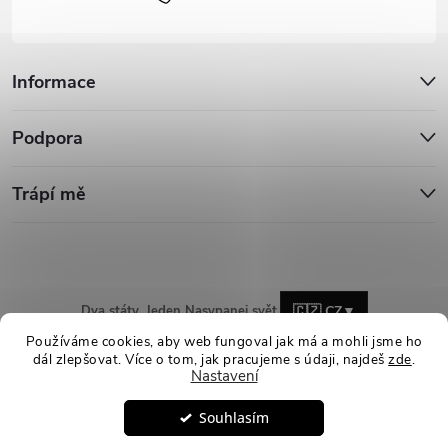
Informace
Podpora
Trápí mě
Dva státy. Jeden Nasypanej svět.
🇨🇿 CZ
▼
Používáme cookies, aby web fungoval jak má a mohli jsme ho
dál zlepšovat. Více o tom, jak pracujeme s údaji, najdeš
zde
.
Nastavení
Copyright 2026
Nasypanej.cz
. Všechna práva vyhrazena.
Upravit
Souhlasím
nastavení cookies