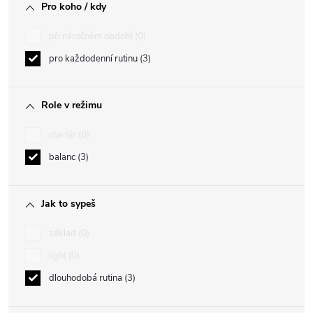
Pro koho / kdy
při náročném období
0
pro každodenní rutinu
3
Role v režimu
startér
0
balanc
3
Jak to sypeš
základ
0
light
0
dlouhodobá rutina
3