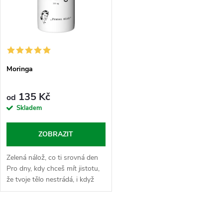
Moringa
135 Kč
od
Skladem
ZOBRAZIT
Zelená nálož, co ti srovná den
Pro dny, kdy chceš mít jistotu,
že tvoje tělo nestrádá, i když
zrovna nestíháš hlídat každou
porci zeleniny na talíři. Moringa
je nabitá...
O