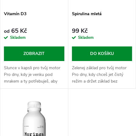
p
p
Vitamín D3
Spirulina mletá
r
r
o
65 Kč
99 Kč
od
o
Skladem
Skladem
d
d
ZOBRAZIT
DO KOŠÍKU
u
u
Slunce v kapsli pro tvůj motor
Zelenej základ pro tvůj motor
k
Pro dny, kdy je venku pod
Pro dny, kdy chceš jet čistý
mrakem a ty potřebuješ, aby
režim a držet základ bez
k
tvoje tělo šlapalo jako hodinky.
zbytečností a chemických
t
Vitamín D3 je malej krok pro
nesmyslů. Spirulina je jedna z
t
člověka, ale velkej skok pro...
nejstarších forem života na
ů
Zemi a v...
ů