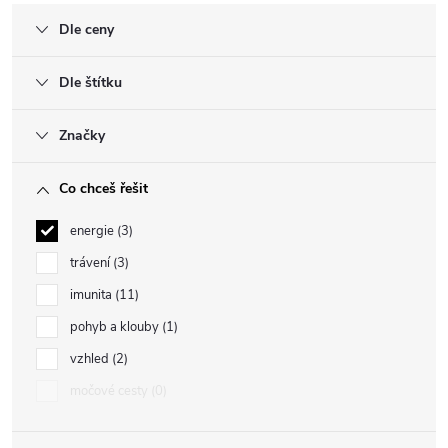
Dle ceny
Dle štítku
Značky
Co chceš řešit
energie
3
trávení
3
imunita
11
pohyb a klouby
1
vzhled
2
močové cesty
0