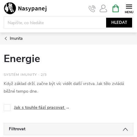
Přejít
NÁKUPNÍ
KOŠÍK
na
obsah
HLEDAT
Imunita
Energie
SYSTÉM IMUNITY · 2/3
Když základ drží, začne být víc vidět další vrstva. Jak tělo zvládá
běžné tempo dne.
Jak s touhle fází pracovat
→
Filtrovat