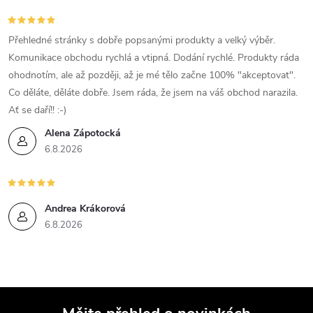
y
v
Přehledné stránky s dobře popsanými produkty a velký výběr.
Komunikace obchodu rychlá a vtipná. Dodání rychlé. Produkty ráda
ý
ohodnotím, ale až později, až je mé tělo začne 100% "akceptovat".
Co děláte, děláte dobře. Jsem ráda, že jsem na váš obchod narazila.
p
Ať se daří!! :-)
i
Alena Zápotocká
6.8.2026
s
u
Andrea Krákorová
6.8.2026