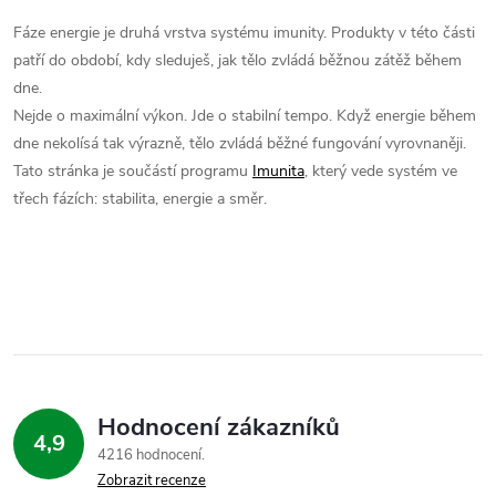
v
Fáze energie je druhá vrstva systému imunity. Produkty v této části
patří do období, kdy sleduješ, jak tělo zvládá běžnou zátěž během
l
dne.
á
Nejde o maximální výkon. Jde o stabilní tempo. Když energie během
dne nekolísá tak výrazně, tělo zvládá běžné fungování vyrovnaněji.
d
Tato stránka je součástí programu
Imunita
, který vede systém ve
třech fázích: stabilita, energie a směr.
a
c
í
p
r
Hodnocení zákazníků
v
4,9
4216 hodnocení
k
Zobrazit recenze