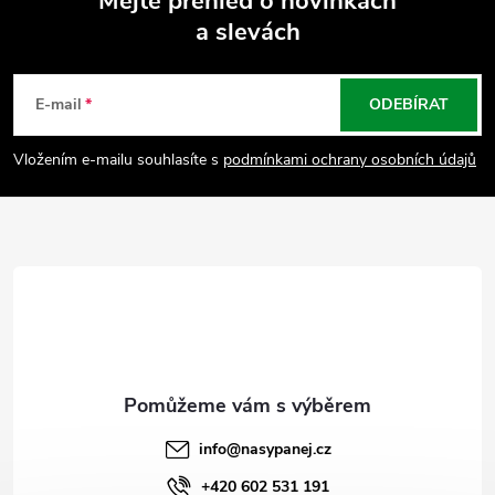
Mějte přehled o novinkách
a slevách
Z
á
E-mail
ODEBÍRAT
p
Vložením e-mailu souhlasíte s
podmínkami ochrany osobních údajů
a
t
í
info
@
nasypanej.cz
+420 602 531 191