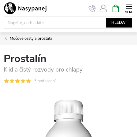
Přejít
NÁKUPNÍ
KOŠÍK
na
obsah
HLEDAT
Močové cesty a prostata
Prostalín
Klid a čistý rozvody pro chlapy
3 hodnocení