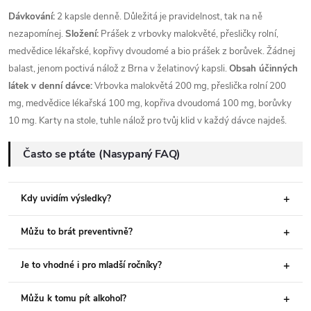
Dávkování:
2 kapsle denně. Důležitá je pravidelnost, tak na ně
nezapomínej.
Složení:
Prášek z vrbovky malokvěté, přesličky rolní,
medvědice lékařské, kopřivy dvoudomé a bio prášek z borůvek. Žádnej
balast, jenom poctivá nálož z Brna v želatinový kapsli.
Obsah účinných
látek v denní dávce:
Vrbovka malokvětá 200 mg, přeslička rolní 200
mg, medvědice lékařská 100 mg, kopřiva dvoudomá 100 mg, borůvky
10 mg. Karty na stole, tuhle nálož pro tvůj klid v každý dávce najdeš.
Často se ptáte (Nasypaný FAQ)
Kdy uvidím výsledky?
Můžu to brát preventivně?
Je to vhodné i pro mladší ročníky?
Můžu k tomu pít alkohol?