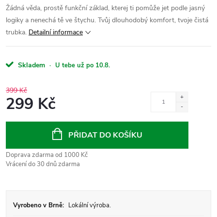
Žádná věda, prostě funkční základ, kterej ti pomůže jet podle jasný
logiky a nenechá tě ve štychu. Tvůj dlouhodobý komfort, tvoje čistá
trubka.
Detailní informace
Skladem
·
U tebe už po 10.8.
399 Kč
299 Kč
Měrná
cena:
PŘIDAT DO KOŠÍKU
Doprava zdarma od 1000 Kč
Vrácení do 30 dnů zdarma
Vyrobeno v Brně:
Lokální výroba.