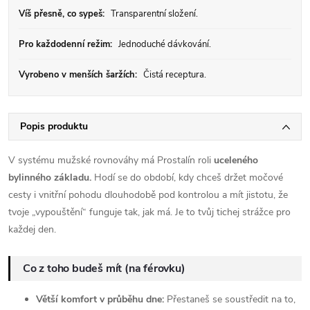
Víš přesně, co sypeš:
Transparentní složení.
Pro každodenní režim:
Jednoduché dávkování.
Vyrobeno v menších šaržích:
Čistá receptura.
Popis produktu
V systému mužské rovnováhy má Prostalín roli
uceleného
bylinného základu.
Hodí se do období, kdy chceš držet močové
cesty i vnitřní pohodu dlouhodobě pod kontrolou a mít jistotu, že
tvoje „vypouštění“ funguje tak, jak má. Je to tvůj tichej strážce pro
každej den.
Co z toho budeš mít (na férovku)
Větší komfort v průběhu dne:
Přestaneš se soustředit na to,