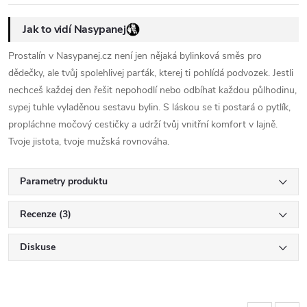
Jak to vidí Nasypanej
Prostalín v Nasypanej.cz není jen nějaká bylinková směs pro
dědečky, ale tvůj spolehlivej parťák, kterej ti pohlídá podvozek. Jestli
nechceš každej den řešit nepohodlí nebo odbíhat každou půlhodinu,
sypej tuhle vyladěnou sestavu bylin. S láskou se ti postará o pytlík,
propláchne močový cestičky a udrží tvůj vnitřní komfort v lajně.
Tvoje jistota, tvoje mužská rovnováha.
Parametry produktu
Recenze (3)
Diskuse