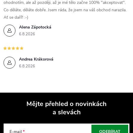
ohodnotím, ale až později, až je mé tělo začne 100% "akceptovat".
Co děláte, děláte dobře. Jsem ráda, že jsem na váš obchod narazila.
Ať se daří!! :-)
Alena Zápotocká
6.8.2026
Andrea Krákorová
6.8.2026
Mějte přehled o novinkách
a slevách
Z
á
E-mail
ODEBÍRAT