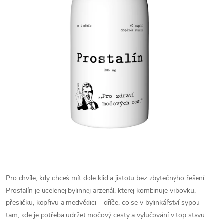
Pro chvíle, kdy chceš mít dole klid a jistotu bez zbytečnýho řešení.
Prostalín je ucelenej bylinnej arzenál, kterej kombinuje vrbovku,
přesličku, kopřivu a medvědici – dříče, co se v bylinkářství sypou
tam, kde je potřeba udržet močový cesty a vylučování v top stavu.