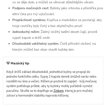
co se děje dole, a můžeš se věnovat důležitějším věcem.
Podporu močových cest:
Bylinky jako vrbovka a přeslička jsou
elitní četa pro tvý vylučování.
Propláchnutí systému:
Kopřiva a medvědice se postarají, aby
tvoje cestičky byly čistý a bez zbytečnýho pnutí.
Jednoduchý režim:
Žádný složitý ladění deseti čajů, prostě
sypeš kapsle a držíš směr.
Dlouhodobě udržitelný systém:
Čistě přírodní složení, na
kterým můžeš bez obav stavět každej den.
💡 Mazácký tip
Když držíš základ dlouhodobě, jednotlivé byliny se propojí do
jednoho funkčního celku. Sypej 2 kapsle denně (můžeš naráz nebo
rozdělit na ráno a večer). Klíčem je poctivě to zapíjet - tvůj močovej
systém potřebuje průtok, aby ty bylinky mohly pořádně vymést
pavučiny. Skvěle se to doplňuje se
Zinkem
, kterej je pro mužský
zdraví a hormonální stabilitu naprosto klíčovej.