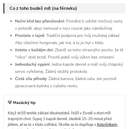
Co z toho budeš mít (na férovku)
Noční klid bez přerušování:
Pomáhá ti udržet močový cesty
v pohodě, abys nemusel v noci courat jako náměsíčnej.
Prostata v lajně:
Tradiční podpora pro tvůj mužskej základ.
Aby všechno fungovalo, jak má, a ty jsi byl v klidu.
Jistota v každým dni:
Zbavíš se toho otravnýho pocitu, že tě
"něco" dole brzdí. Prostě jedeš svůj výkon bez omezení.
Jednoduchý sypání:
Jedna kapsle denně a máš svůj chlapský
servis vyřešenej. Žádný složitý protokoly.
Čistá síla přírody:
Žádná barviva, žádná vata. Jen poctivě
zpracovaná bylinka z našeho revíru.
💡 Mazácký tip
Když držíš tenhle základ dlouhodobě, řešíš v životě o dost míň
trapných chvil. Sypej 1 kapsli denně, ideálně 15-20 minut před
jídlem, ať se to v klidu vstřebá. Skvěle se to doplňuje s
Kotvičníkem
,