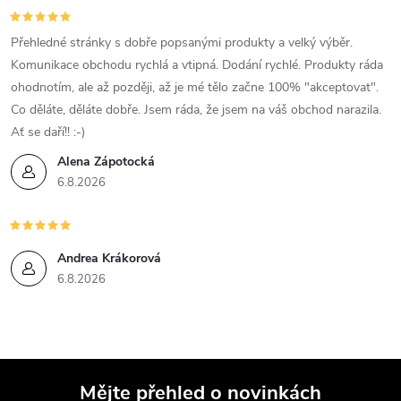
Přehledné stránky s dobře popsanými produkty a velký výběr.
Komunikace obchodu rychlá a vtipná. Dodání rychlé. Produkty ráda
ohodnotím, ale až později, až je mé tělo začne 100% "akceptovat".
Co děláte, děláte dobře. Jsem ráda, že jsem na váš obchod narazila.
Ať se daří!! :-)
Alena Zápotocká
6.8.2026
Andrea Krákorová
6.8.2026
Mějte přehled o novinkách