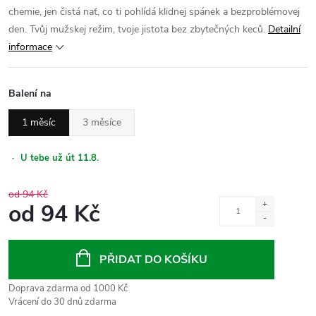
chemie, jen čistá nať, co ti pohlídá klidnej spánek a bezproblémovej
den. Tvůj mužskej režim, tvoje jistota bez zbytečných keců.
Detailní
informace
Balení na
1 měsíc
3 měsíce
·
U tebe už út 11.8.
od 94 Kč
od
94 Kč
Měrná
cena:
PŘIDAT DO KOŠÍKU
Doprava zdarma od 1000 Kč
Vrácení do 30 dnů zdarma