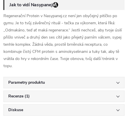
Jak to vidí Nasypanej
Regenerační Protein v Nasypanej.cz není jen obyčejný pitíčko po
gymu. Je to tvůj závěrečný rituál - tečka za výkonem, která říká:
„Odmakáno, teď ať maká regenerace.“ Jestli nechceš, aby tvoje úsilí
přišlo vniveč a druhý den ses cítil jako přejetý parním válcem, sypej
tenhle komplex. Žádná věda, prostě brněnská receptura, co
kombinuje čistý CFM protein s aminokyselinami a tuky tak, aby tě
vrátila do hry v rekordním čase. Tvoje obnova, tvůj další trénink v
topu.
Parametry produktu
Recenze (1)
Diskuse