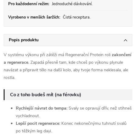
Pro každodenní režim:
Jednoduché dávkování.
Vyrobeno v menších šaržích:
Čistá receptura.
Popis produktu
V systému výkonu při zátěži má Regenerační Protein roli
zakončení
a regenerace.
Zapadá přesně tam, kde chceš po výkonu plynule
navázat a připravit tělo na další kolo, aby tvoje forma neklesala, ale
rostla.
Co z toho budeš mít (na férovku)
Rychlejší návrat do tempa:
Svaly se opravují dřív, než stihneš
vychladnout.
Lepší pocit regenerace:
Konec nekonečnýmu tuhnutí svalů
po těžkým leg dayi.