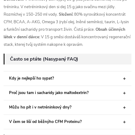
tréninku. V netréninkový den si dej 15 g jako svačinu mezi jídly.
Rozmíchej v 150-250 ml vody.
Složení:
80% syrovátkový koncentrát
CFM, BCAA, A-AKG, Omega 3 (rybí olej, lněné semínko), taurin, L-lysin
a funkční sacharidy pro transport živin. Čistá práce.
Obsah účinných
látek v denní dávce:
V 15 g směsi dostáváš koncentrovaný regenerační
stack, kterej tvůj systém nakopne k opravám.
Často se ptáte (Nasypaný FAQ)
Kdy je nejlepší ho sypat?
Proč jsou tam i sacharidy jako maltodextrin?
Můžu ho pít i v netréninkový dny?
V čem se liší od běžnýho CFM Proteinu?