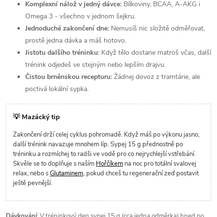
Komplexní nálož v jedný dávce:
Bílkoviny, BCAA, A-AKG i
Omega 3 - všechno v jednom šejkru.
Jednoduché zakončení dne:
Nemusíš nic složitě odměřovat,
prostě jedna dávka a máš hotovo.
Jistotu dalšího tréninku:
Když tělo dostane matroš včas, další
trénink odjedeš ve stejným nebo lepším drajvu.
Čistou brněnskou recepturu:
Žádnej dovoz z tramtárie, ale
poctivá lokální sypka.
💡 Mazácký tip
Zakončení drží celej cyklus pohromadě. Když máš po výkonu jasno,
další trénink navazuje mnohem líp. Sypej 15 g přednostně po
tréninku a rozmíchej to radši ve vodě pro co nejrychlejší vstřebání.
Skvěle se to doplňuje s naším
Hořčíkem
na noc pro totální svalovej
relax, nebo s
Glutaminem
, pokud chceš tu regenerační zeď postavit
ještě pevnější.
Dávkování:
V tréninkový den sypej 15 g (cca jedna odměrka) hned po