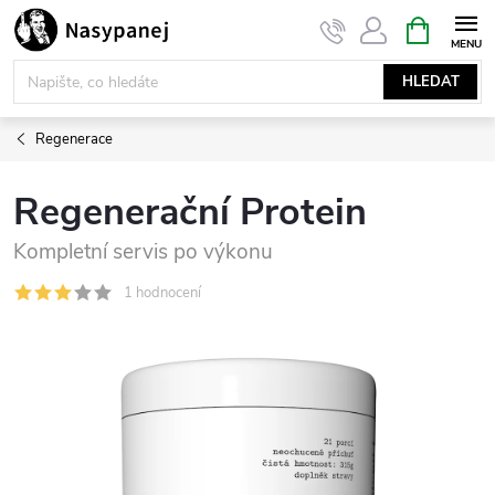
Přejít
NÁKUPNÍ
KOŠÍK
na
obsah
HLEDAT
Regenerace
Regenerační Protein
Kompletní servis po výkonu
1 hodnocení