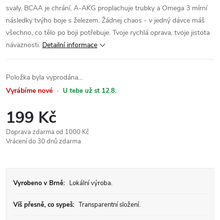
svaly, BCAA je chrání, A-AKG proplachuje trubky a Omega 3 mírní
následky tvýho boje s železem. Žádnej chaos - v jedný dávce máš
všechno, co tělo po boji potřebuje. Tvoje rychlá oprava, tvoje jistota
návaznosti.
Detailní informace
Položka byla vyprodána…
Vyrábíme nové
·
U tebe už st 12.8.
199 Kč
Měrná
Doprava zdarma od 1000 Kč
Vrácení do 30 dnů zdarma
cena:
Vyrobeno v Brně:
Lokální výroba.
Víš přesně, co sypeš:
Transparentní složení.