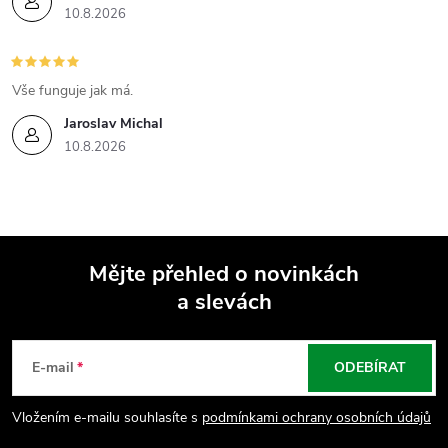
10.8.2026
Vše funguje jak má.
Jaroslav Michal
10.8.2026
Mějte přehled o novinkách
a slevách
Z
á
E-mail
ODEBÍRAT
p
Vložením e-mailu souhlasíte s
podmínkami ochrany osobních údajů