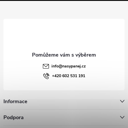
a
t
í
info
@
nasypanej.cz
+420 602 531 191
Informace
Podpora