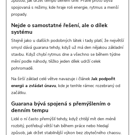
způsob, jak držet tempo během dne. Právě proto bývá
spojovaná s režimy, kde hraje roli energie, rytmus a menší
propady.
Nejde o samostatné řešení, ale o dílek
systému
Stejně jako u dalších podobných látek i tady platí, že největší
smysl dává guarana tehdy, když už má den nějakou základní
stavbu. Když chybí rytmus dne a všechno se během týdne
mění podle náhody, těžko jeden dílek udrží celek
pohromadě.
Na širší základ celé větve navazuje i článek
Jak podpořit
energii a zvládat únavu
, kde je tenhle rámec rozebraný od
začátku.
Guarana bývá spojená s přemýšlením o
denním tempu
Lidé o ní často přemýšlí tehdy, když chtějí mít den méně
rozbitý, potřebují větší tah během práce nebo hledají
způsob, jak držet stabilnější výkon bez zbytečného chaosu.