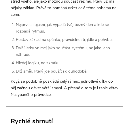
střed všeho, ale jako možnou součást režimu, který už má
nějaký základ. Právě to pomáhá držet celé téma nohama na
zemi.
Nejprve si ujasni, jak vypadá tvůj běžný den a kde se
rozpadá rytmus.
Postav základ na spánku, pravidelnosti, jídle a pohybu.
Další látky vnímej jako součást systému, ne jako jeho
náhradu.
Hledej logiku, ne zkratku.
Drž směr, který jde použít i dlouhodobě.
Když se podobně poskládá celý rámec, jednotlivé dílky do
něj začnou dávat větší smysl. A přesně o tom je i tahle větev
Nasypaného průvodce.
Rychlé shrnutí