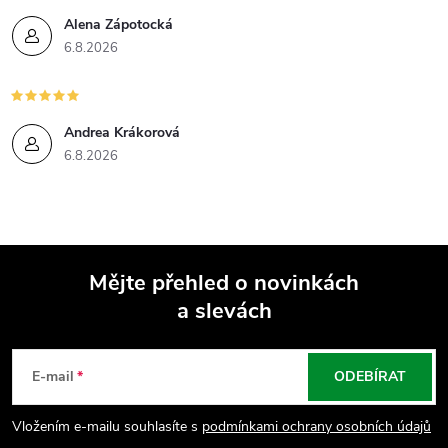
Alena Zápotocká
6.8.2026
Andrea Krákorová
6.8.2026
Mějte přehled o novinkách
a slevách
Z
á
E-mail
ODEBÍRAT
p
Vložením e-mailu souhlasíte s
podmínkami ochrany osobních údajů