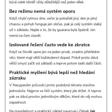
bývá celek téměř vždy důležitější než jeden dílek.
Bez režimu nemá systém oporu
Když chybí rytmus dne, večer je pokaždé jiný, den je plný
chaosu a pohyb funguje jen občas, pak je celý systém slabý
už v základu. Nejde o to, že by guarana byla špatně. Jen
nemá na čem stavět.
Izolované řešení často vede ke zkratce
Když se člověk upne jen na jeden prvek, snadno přehlédne
věci, které mají větší každodenní dopad. Právě proto dává
větší smysl začít od základů a teprve potom ladit další části.
Praktické myšlení bývá lepší než hledání
zázraku
V Nasypaném průvodci proto podobná témata stavíme
jednoduše. Nejprve se řeší systém, který jde držet. A teprve
pak se dává prostor jednotlivým dílkům, které do něj mohou
zapadnout.
Na pravidelnost a praktický základ navazuje i článek
Jak