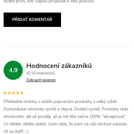
Buďte první, kdo napíše příspěvek k této položce.
PŘIDAT KOMENTÁŘ
Hodnocení zákazníků
4,9
4216 hodnocení
Zobrazit recenze
Přehledné stránky s dobře popsanými produkty a velký výběr.
Komunikace obchodu rychlá a vtipná. Dodání rychlé. Produkty ráda
ohodnotím, ale až později, až je mé tělo začne 100% "akceptovat".
Co děláte, děláte dobře. Jsem ráda, že jsem na váš obchod narazila.
Ať se daří!! :-)