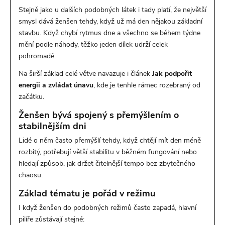
Stejně jako u dalších podobných látek i tady platí, že největší
smysl dává ženšen tehdy, když už má den nějakou základní
stavbu. Když chybí rytmus dne a všechno se během týdne
mění podle náhody, těžko jeden dílek udrží celek
pohromadě.
Na širší základ celé větve navazuje i článek
Jak podpořit
energii a zvládat únavu
, kde je tenhle rámec rozebraný od
začátku.
Ženšen bývá spojený s přemýšlením o
stabilnějším dni
Lidé o něm často přemýšlí tehdy, když chtějí mít den méně
rozbitý, potřebují větší stabilitu v běžném fungování nebo
hledají způsob, jak držet čitelnější tempo bez zbytečného
chaosu.
Základ tématu je pořád v režimu
I když ženšen do podobných režimů často zapadá, hlavní
pilíře zůstávají stejné: