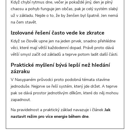
Když chybí rytmus dne, večer je pokaždé jiný, den je plný
chaosu a pohyb funguje jen občas, pak je celý systém slabý
už v základu. Nejde o to, že by ženšen byl špatně. Jen nemá
na čem stavět.
Izolované řešení často vede ke zkratce
Když se člověk upne jen na jeden prvek, snadno přehlédne
věci, které mají větší každodenní dopad. Právě proto dává
větší smysl začít od základů a teprve potom ladit další části.
Praktické myšlení bývá lepší než hledání
zázraku
V Nasypaném průvodci proto podobná témata stavíme
jednoduše. Nejprve se řeší systém, který jde držet. A teprve
pak se dává prostor jednotlivým dílkům, které do něj mohou
zapadnout.
Na pravidelnost a praktický základ navazuje i článek
Jak
nastavit režim pro více energie během dne
.