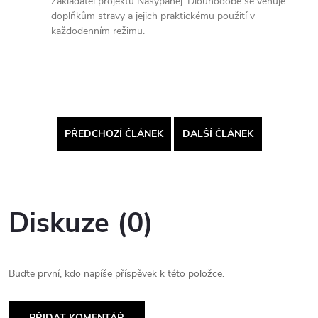
Zakladatel projektu Nasypanej. Dlouhodobě se věnuje
doplňkům stravy a jejich praktickému použití v
každodenním režimu.
PŘEDCHOZÍ ČLÁNEK
DALŠÍ ČLÁNEK
Diskuze (0)
Buďte první, kdo napíše příspěvek k této položce.
PŘIDAT KOMENTÁŘ