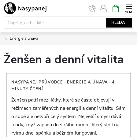
Přejít
NÁKUPNÍ
KOŠÍK
na
obsah
HLEDAT
Energie a únava
Ženšen a denní vitalita
NASYPANEJ PRŮVODCE · ENERGIE A ÚNAVA · 4
MINUTY ČTENÍ
Ženšen patří mezi látky, které se často objevují v
režimech zaměřených na energii a denní vitalitu. Sám
o sobě ale netvoří celý systém. Největší smysl dává
tehdy, když zapadá do širšího rámce, který stojí na
rytmu dne, spánku a běžném fungování.