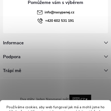
info
@
nasypanej.cz
+420 602 531 191
Informace
Podpora
Trápí mě
Dva státy. Jeden Nasypanej svět.
🇨🇿 CZ
▼
Používáme cookies, aby web fungoval jak má a mohli jsme ho