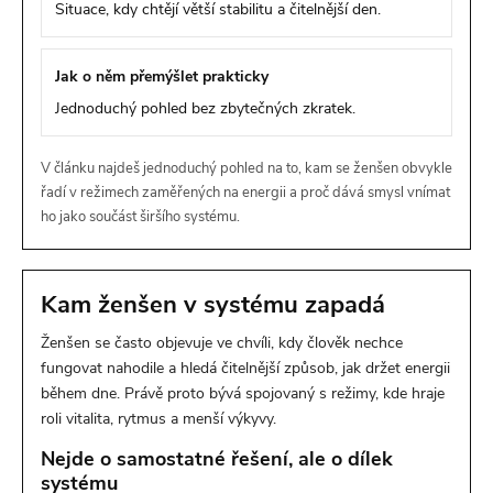
Situace, kdy chtějí větší stabilitu a čitelnější den.
Jak o něm přemýšlet prakticky
Jednoduchý pohled bez zbytečných zkratek.
V článku najdeš jednoduchý pohled na to, kam se ženšen obvykle
řadí v režimech zaměřených na energii a proč dává smysl vnímat
ho jako součást širšího systému.
Kam ženšen v systému zapadá
Ženšen se často objevuje ve chvíli, kdy člověk nechce
fungovat nahodile a hledá čitelnější způsob, jak držet energii
během dne. Právě proto bývá spojovaný s režimy, kde hraje
roli vitalita, rytmus a menší výkyvy.
Nejde o samostatné řešení, ale o dílek
systému