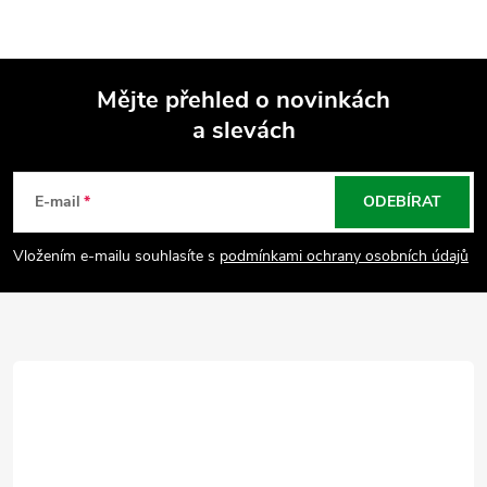
Mějte přehled o novinkách
a slevách
Z
á
E-mail
ODEBÍRAT
p
Vložením e-mailu souhlasíte s
podmínkami ochrany osobních údajů
a
t
í