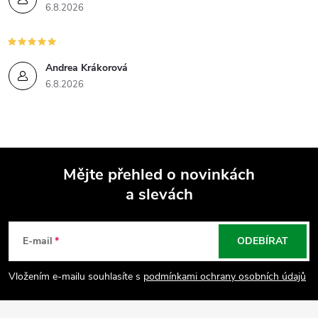
6.8.2026
Andrea Krákorová
6.8.2026
Mějte přehled o novinkách
a slevách
Z
á
E-mail
ODEBÍRAT
p
Vložením e-mailu souhlasíte s
podmínkami ochrany osobních údajů
a