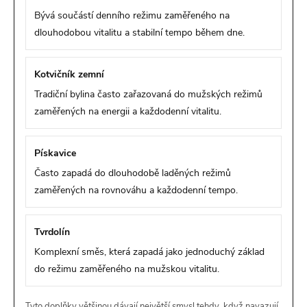
Bývá součástí denního režimu zaměřeného na
dlouhodobou vitalitu a stabilní tempo během dne.
Kotvičník zemní
Tradiční bylina často zařazovaná do mužských režimů
zaměřených na energii a každodenní vitalitu.
Pískavice
Často zapadá do dlouhodobě laděných režimů
zaměřených na rovnováhu a každodenní tempo.
Tvrdolín
Komplexní směs, která zapadá jako jednoduchý základ
do režimu zaměřeného na mužskou vitalitu.
Tyto doplňky většinou dávají největší smysl tehdy, když navazují