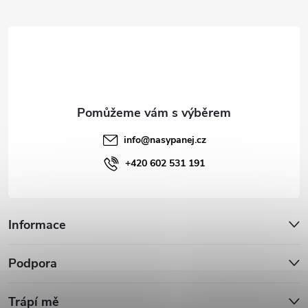
t
í
info
@
nasypanej.cz
+420 602 531 191
Informace
Podpora
Trápí mě