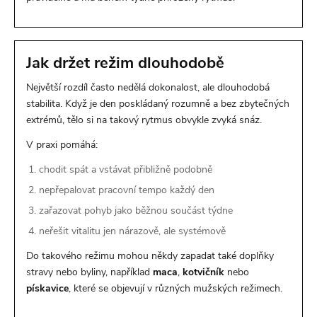
Jak držet režim dlouhodobě
Největší rozdíl často nedělá dokonalost, ale dlouhodobá
stabilita. Když je den poskládaný rozumně a bez zbytečných
extrémů, tělo si na takový rytmus obvykle zvyká snáz.
V praxi pomáhá:
chodit spát a vstávat přibližně podobně
nepřepalovat pracovní tempo každý den
zařazovat pohyb jako běžnou součást týdne
neřešit vitalitu jen nárazově, ale systémově
Do takového režimu mohou někdy zapadat také doplňky
stravy nebo byliny, například
maca
,
kotvičník
nebo
pískavice
, které se objevují v různých mužských režimech.