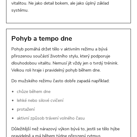
vitalitou. Ne jako detail bokem, ale jako úplný základ
systému.
Pohyb a tempo dne
Pohyb pomáhá držet tělo v aktivním režimu a bývá
přirozenou součástí životního stylu, který podporuje
dlouhodobou vitalitu. Nemusí jít vždy jen o tvrdý trénink.
Velkou roli hraje i pravidelný pohyb během dne.
Do mužského režimu často dobře zapadá například:
chůze během dne
lehké nebo silové cvičení
protažení
aktivní způsob trávení volného času
Důležitější než nárazový výkon bývá to, jestli se tělo hýbe
pravidelně a má během týdne přirozený rytmus.