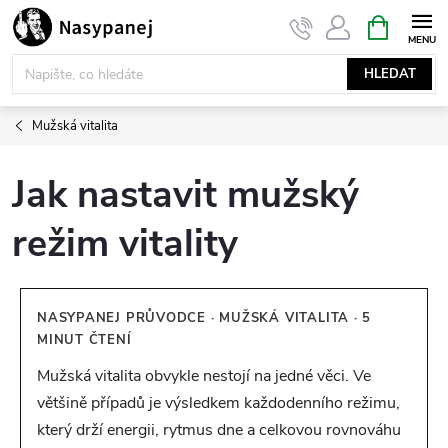
Přejít
NÁKUPNÍ
KOŠÍK
na
obsah
HLEDAT
Mužská vitalita
Jak nastavit mužský
režim vitality
NASYPANEJ PRŮVODCE · MUŽSKÁ VITALITA · 5
MINUT ČTENÍ
Mužská vitalita obvykle nestojí na jedné věci. Ve
většině případů je výsledkem každodenního režimu,
který drží energii, rytmus dne a celkovou rovnováhu