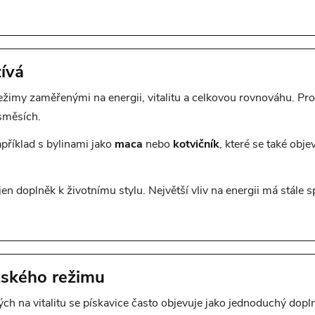
ívá
režimy zaměřenými na energii, vitalitu a celkovou rovnováhu. Pro
směsích.
příklad s bylinami jako
maca
nebo
kotvičník
, které se také obj
jen doplněk k životnímu stylu. Největší vliv na energii má stále
žského režimu
 na vitalitu se pískavice často objevuje jako jednoduchý dopln