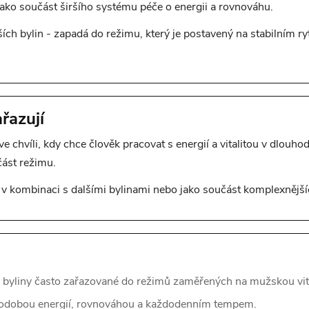
ako součást širšího systému péče o energii a rovnováhu.
lších bylin - zapadá do režimu, který je postavený na stabilním 
ařazují
ve chvíli, kdy chce člověk pracovat s energií a vitalitou v dlouh
část režimu.
 v kombinaci s dalšími bylinami nebo jako součást komplexnější
 byliny často zařazované do režimů zaměřených na mužskou vita
hodobou energií, rovnováhou a každodenním tempem.