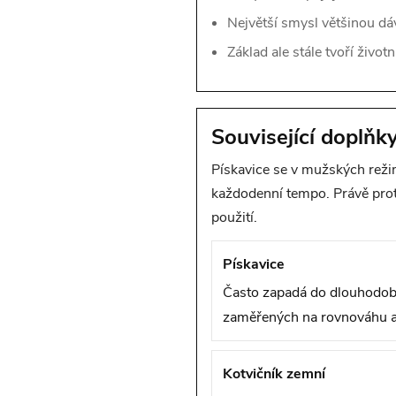
Největší smysl většinou dá
Základ ale stále tvoří život
Související doplňky
Pískavice se v mužských reži
každodenní tempo. Právě proto
použití.
Pískavice
Často zapadá do dlouhodo
zaměřených na rovnováhu a
Kotvičník zemní