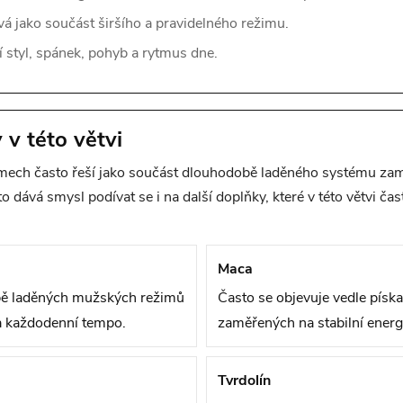
vá jako součást širšího a pravidelného režimu.
ní styl, spánek, pohyb a rytmus dne.
 v této větvi
mech často řeší jako součást dlouhodobě laděného systému zaměř
 dává smysl podívat se i na další doplňky, které v této větvi ča
Maca
bě laděných mužských režimů
Často se objevuje vedle písk
 každodenní tempo.
zaměřených na stabilní energi
Tvrdolín