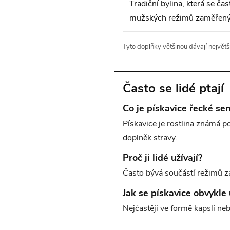
Tradiční bylina, která se ča
mužských režimů zaměřených 
Tyto doplňky většinou dávají největš
Často se lidé ptají
Co je pískavice řecké se
Pískavice je rostlina známá 
doplněk stravy.
Proč ji lidé užívají?
Často bývá součástí režimů za
Jak se pískavice obvykle 
Nejčastěji ve formě kapslí ne