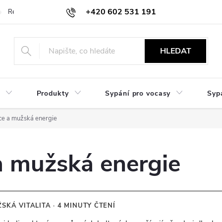
+420 602 531 191
Reklamace a vrácení
Obchodní sdělení
Hodnocení obchodu
HLEDAT
Produkty
Sypání pro vocasy
Syp
ce a mužská energie
a mužská energie
KÁ VITALITA · 4 MINUTY ČTENÍ