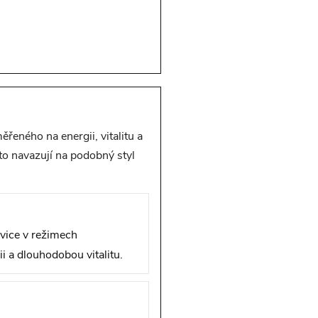
eného na energii, vitalitu a
sto navazují na podobný styl
avice v režimech
i a dlouhodobou vitalitu.