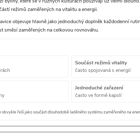
i byliny, které se v různých kulturách používají už velmi dlouho
ástí režimů zaměřených na vitalitu a energii.
vice objevuje hlavně jako jednoduchý doplněk každodenní rutin
ást směsí zaměřených na celkovou rovnováhu.
Součást režimů vitality
urách
často spojovaná s energií
Jednoduché zařazení
ny
často ve formě kapslí
 obvykle řeší jako součást dlouhodobě laděného systému zaměřeného na energi