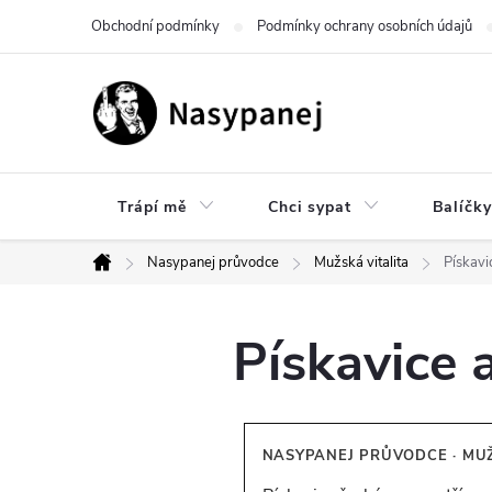
Přejít
Obchodní podmínky
Podmínky ochrany osobních údajů
na
obsah
Trápí mě
Chci sypat
Balíčky
Nasypanej průvodce
Mužská vitalita
Pískavi
Domů
Pískavice 
NASYPANEJ PRŮVODCE · MUŽS