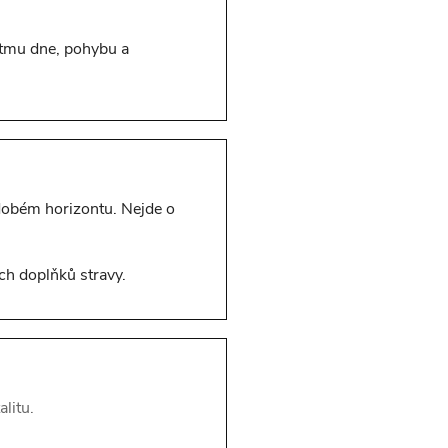
rytmu dne, pohybu a
odobém horizontu. Nejde o
ch doplňků stravy.
litu.