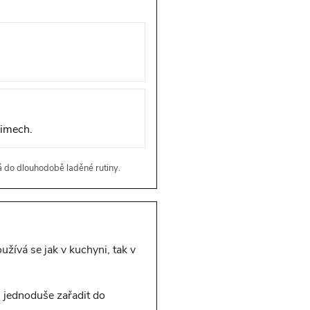
žimech.
á do dlouhodobě laděné rutiny.
žívá se jak v kuchyni, tak v
i jednoduše zařadit do