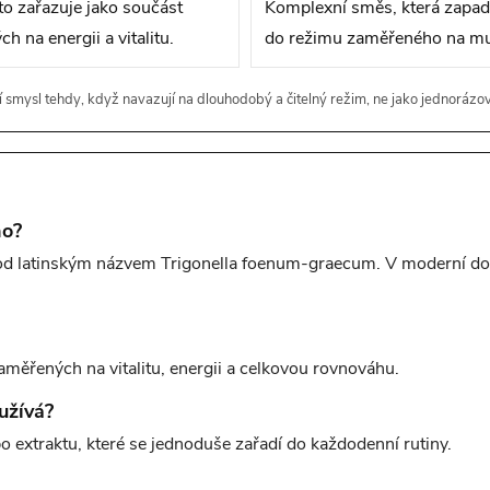
sto zařazuje jako součást
Komplexní směs, která zapad
na energii a vitalitu.
do režimu zaměřeného na muž
í smysl tehdy, když navazují na dlouhodobý a čitelný režim, ne jako jednorázo
no?
pod latinským názvem Trigonella foenum-graecum. V moderní do
měřených na vitalitu, energii a celkovou rovnováhu.
užívá?
bo extraktu, které se jednoduše zařadí do každodenní rutiny.