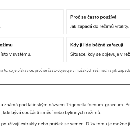
Proč se často používá
.
Jak zapadá do režimů vitality.
režimu
Kdy ji lidé běžně zařazují
ísto v systému.
Situace, kdy se objevuje v re
a to, co je pískavice, proč se často objevuje v mužských režimech a jak zapad
lina známá pod latinským názvem Trigonella foenum-graecum. Pou
, kde bývá součástí směsí nebo bylinných režimů.
 používají extrakty nebo prášek ze semen. Díky tomu je možné j