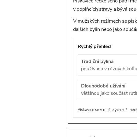
Pískavice řecké seno patří mez
v doplňcích stravy a bývá souč
V mužských režimech se píska
dalších bylin nebo jako souč
Rychlý přehled
Tradiční bylina
používaná v různých kult
Dlouhodobé užívání
většinou jako součást ruti
Pískavice se v mužských režimech