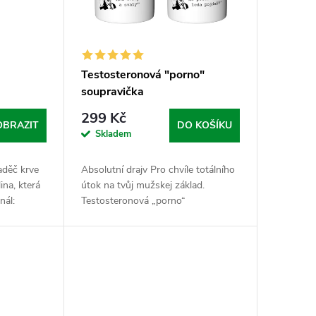
Testosteronová "porno"
soupravička
299 Kč
OBRAZIT
DO KOŠÍKU
Skladem
aděč krve
Absolutní drajv Pro chvíle totálního
ina, která
útok na tvůj mužskej základ.
nál:
Testosteronová „porno“
ev tam,
soupravička kombinuje dvě formy
í do
Kotvičníku, který spolupracují jako
dobře promazanej...