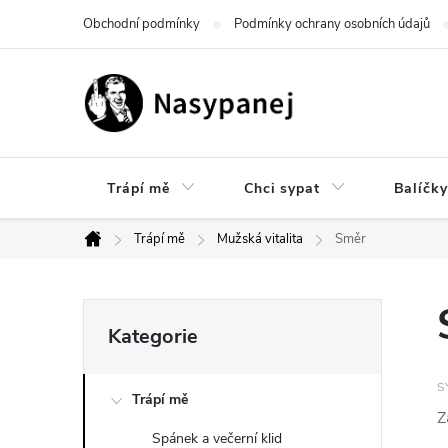
Přejít
Obchodní podmínky
Podmínky ochrany osobních údajů
na
obsah
Trápí mě
Chci sypat
Balíčky
Trápí mě
Mužská vitalita
Směr
Domů
P
Přeskočit
Kategorie
kategorie
o
S
Trápí mě
s
Z
Spánek a večerní klid