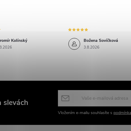
v
k
romír Kolínský
Božena Sovíčková
y
8.2026
3.8.2026
v
ý
p
s
a slevách
u
Vložením e-mailu souhlasíte s
podmínka