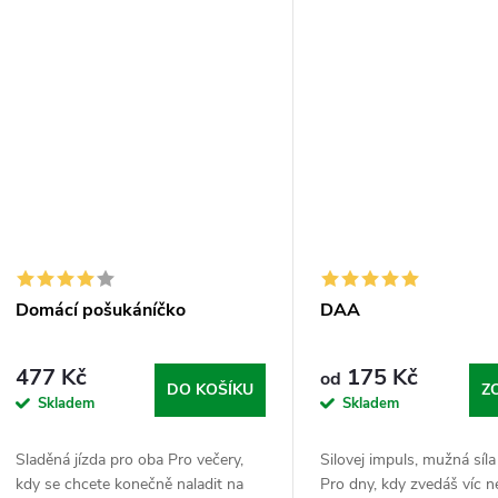
Domácí pošukáníčko
DAA
477 Kč
175 Kč
od
DO KOŠÍKU
Z
Skladem
Skladem
Sladěná jízda pro oba Pro večery,
Silovej impuls, mužná síla
kdy se chcete konečně naladit na
Pro dny, kdy zvedáš víc n