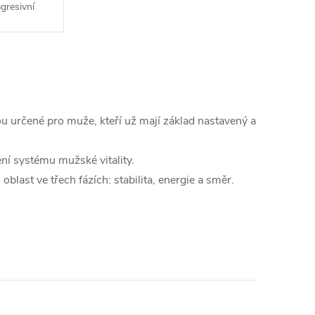
agresivní
ástroj pro
áročnej...
sou určené pro muže, kteří už mají základ nastavený a
ení systému mužské vitality.
 oblast ve třech fázích: stabilita, energie a směr.