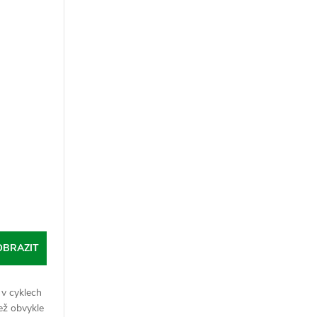
OBRAZIT
 v cyklech
ež obvykle