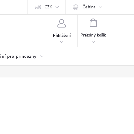
Kariéra
CZK
Čeština
NÁKUPNÍ
KOŠÍK
Prázdný košík
Přihlášení
ání pro princezny