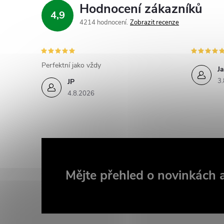
Hodnocení zákazníků
r
4,9
4214 hodnocení
Zobrazit recenze
Perfektní jako vždy
Ja
3.
JP
4.8.2026
i
Z
Mějte přehled o novinkách
á