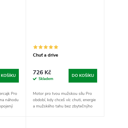
Chuť a drive
726 Kč
 KOŠÍKU
DO KOŠÍKU
Skladem
vercajk Pro
Motor pro tvou mužskou sílu Pro
t na náhodu
období, kdy chceš víc chuti, energie
opojený
a mužského tahu bez zbytečnýho
 výdrž.
řešení a chaosu. Balíček spojuje
výstřel
„Tvrdolín“ jako hlavní pilíř tvojí...