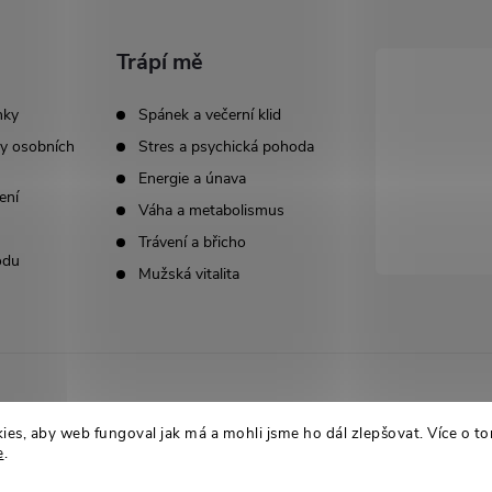
Trápí mě
nky
Spánek a večerní klid
y osobních
Stres a psychická pohoda
Energie a únava
ení
Váha a metabolismus
Trávení a břicho
odu
Mužská vitalita
es, aby web fungoval jak má a mohli jsme ho dál zlepšovat. Více o to
e
.
it nastavení cookies