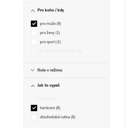
Pro koho / kdy
pro muže
8
pro ženy
1
pro sport
1
pro každodenní rutinu
0
Role v režimu
Jak to sypeš
základ
0
hardcore
8
dlouhodobá rutina
8