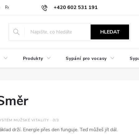
+420 602 531 191
Reklamace a vrácení
Obchodní sdělení
Hodnocení obchodu
HLEDAT
Produkty
Sypání pro vocasy
Syp
Směr
YSTÉM MUŽSKÉ VITALITY · 3/3
áklad drží. Energie přes den funguje. Teď můžeš jít dál.