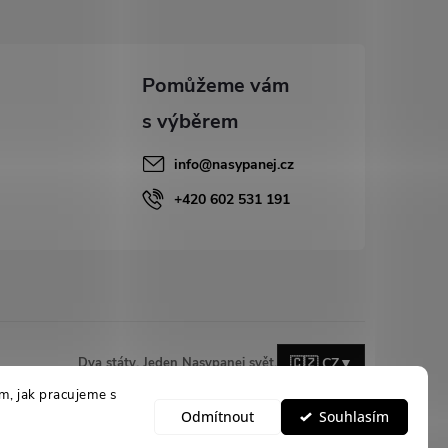
info
@
nasypanej.cz
+420 602 531 191
Dva státy. Jeden Nasypanej svět.
🇨🇿 CZ
▼
m, jak pracujeme s
Odmítnout
Souhlasím
Vytvořil Shoptet