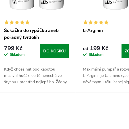
s
r
p
o
r
Šukačka do rypáčku aneb
L-Arginin
d
pořádný tvrdolín
o
799 Kč
199 Kč
od
u
DO KOŠÍKU
Z
Skladem
Skladem
d
k
Když chceš mít pod kapotou
Maximální pumpař a rozv
u
masivní hučák, co tě nenechá ve
L-Arginin je ta aminokysel
t
štychu uprostřed nejlepšího. Žádný
dává tvýmu tělu jasnej sig
k
vadnutí, žádný omluvy. Tenhle
„Otevři stavidla a pošli kr
ů
balíček je kombinované kombo pro
kde se zrovna maká!“ Patř
t
totální jistotu, že...
chvil...
ů