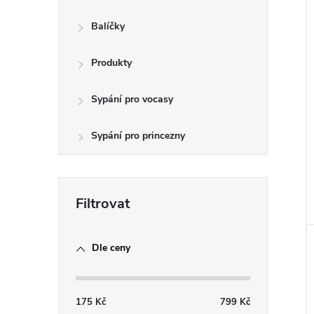
e
Balíčky
l
Produkty
Sypání pro vocasy
Sypání pro princezny
Dle ceny
175
Kč
799
Kč