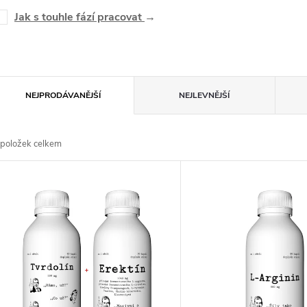
Jak s touhle fází pracovat
→
Ř
NEJPRODÁVANĚJŠÍ
NEJLEVNĚJŠÍ
a
položek celkem
z
V
e
ý
n
p
p