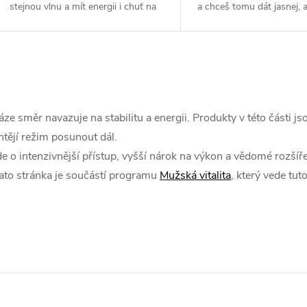
stejnou vlnu a mít energii i chuť na
a chceš tomu dát jasnej, 
akci ve stejnou chvíli. Balíček
směr. DAA je prověřený n
Domácí pošukáníčko je úderná
každýho, kdo jede silově n
dvojka...
O
v
áze směr navazuje na stabilitu a energii. Produkty v této části j
htějí režim posunout dál.
de o intenzivnější přístup, vyšší nárok na výkon a vědomé rozšíř
á
ato stránka je součástí programu
Mužská vitalita
, který vede tuto
d
a
c
p