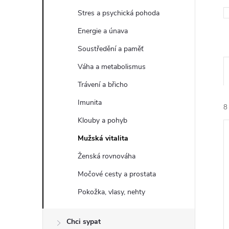
t
Stres a psychická pohoda
r
Energie a únava
Soustředění a paměť
a
Váha a metabolismus
n
Trávení a břicho
Imunita
n
8
Klouby a pohyb
í
Mužská vitalita
Ženská rovnováha
p
Močové cesty a prostata
a
í
Pokožka, vlasy, nehty
i
n
Chci sypat