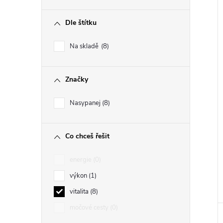
Dle štítku
Na skladě
8
Značky
Nasypanej
8
Co chceš řešit
energie
0
výkon
1
vitalita
8
močové cesty
0