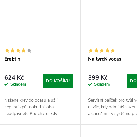
Erektín
Na tvrdý vocas
624 Kč
399 Kč
DO KOŠÍKU
DO
Skladem
Skladem
Nažene krev do ocasu a už ji
Servisní balíček pro tvůj 
nepustí zpět dokud si oba
chvíle, kdy odmítáš sáze
neodplivnete Pro chvíle, kdy
a chceš mít v systému pr
nechceš řešit jen začátek, ale hlavně
základ pro totální výkon i
to, jak dlouho to vydrží v plný
Tenhle set není náhodnej 
parádě. Erektín je...
do...