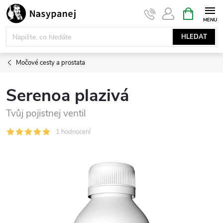
Přejít
NÁKUPNÍ
KOŠÍK
na
obsah
HLEDAT
Močové cesty a prostata
Serenoa plazivá
Tvůj pojistnej ventil
1 hodnocení