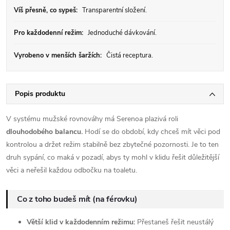
Víš přesně, co sypeš:
Transparentní složení.
Pro každodenní režim:
Jednoduché dávkování.
Vyrobeno v menších šaržích:
Čistá receptura.
Popis produktu
V systému mužské rovnováhy má Serenoa plazivá roli
dlouhodobého balancu.
Hodí se do období, kdy chceš mít věci pod
kontrolou a držet režim stabilně bez zbytečné pozornosti. Je to ten
druh sypání, co maká v pozadí, abys ty mohl v klidu řešit důležitější
věci a neřešil každou odbočku na toaletu.
Co z toho budeš mít (na férovku)
Větší klid v každodenním režimu:
Přestaneš řešit neustálý