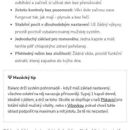
odbíhání a začneš si užívat den bez přerušování.
Jistotu kontroly bez pozornosti:
Věci dole začnou zase
fungovat tak, jak mají - plynule a bez řečí.
Stabilní pocit v dlouhodobým nastavení:
Už žádný výkyvy,
prostě poctivě vybalancovanej mužskej systém.
Jednoduchý základ pro rovnováhu:
Jedna kapsle a máš
tenhle pilíř chlapskýho zdraví pořešenej.
Přehledný režim bez složitostí:
Žádná věda, prostě funkční
extrakt, kterej zapadne do tvýho dne.
💡 Mazácký tip
Balanc drží systém pohromadě - když máš základ nastavený,
všechno ostatní na něj navazuje přirozeněji. Sypej 1 kapsli denně,
ideálně s jídlem, a drž se toho. Skvěle se doplňuje s naší
Pískavicí
pro
totální nálož mužský vitality, nebo s
Vrbovkou
, pokud chceš tuhle
oblast podpořit na maximum a mít jistotu, že tě nic nezastaví.