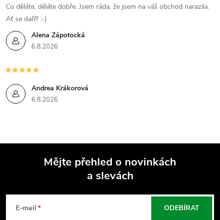
Co děláte, děláte dobře. Jsem ráda, že jsem na váš obchod narazila.
Ať se daří!! :-)
Alena Zápotocká
6.8.2026
Andrea Krákorová
6.8.2026
Mějte přehled o novinkách
a slevách
Z
á
E-mail
ODEBÍRAT