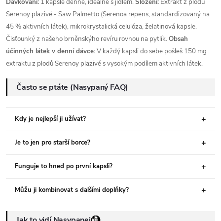
Dávkování:
1 kapsle denně, ideálně s jídlem.
Složení:
Extrakt z plodů
Serenoy plazivé - Saw Palmetto (Serenoa repens, standardizovaný na
45 % aktivních látek), mikrokrystalická celulóza, želatinová kapsle.
Čisťounký z našeho brněnskýho revíru rovnou na pytlík.
Obsah
účinných látek v denní dávce:
V každý kapsli do sebe pošleš 150 mg
extraktu z plodů Serenoy plazivé s vysokým podílem aktivních látek.
Často se ptáte (Nasypaný FAQ)
Kdy je nejlepší ji užívat?
Je to jen pro starší borce?
Funguje to hned po první kapsli?
Můžu ji kombinovat s dalšími doplňky?
Jak to vidí Nasypanej