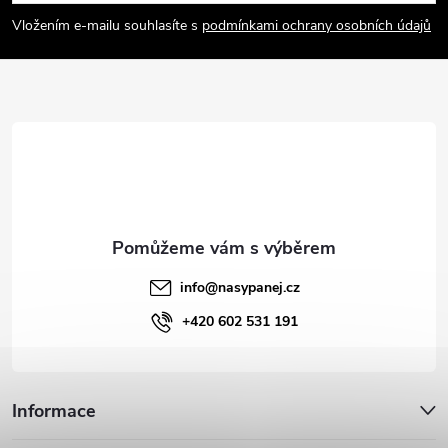
p
Vložením e-mailu souhlasíte s
podmínkami ochrany osobních údajů
a
t
í
info
@
nasypanej.cz
+420 602 531 191
Informace