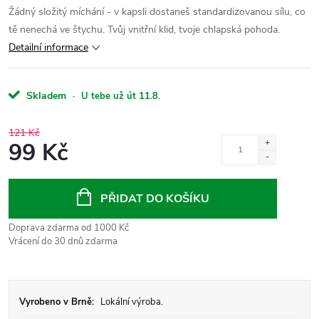
Žádný složitý míchání - v kapsli dostaneš standardizovanou sílu, co
tě nenechá ve štychu. Tvůj vnitřní klid, tvoje chlapská pohoda.
Detailní informace
Skladem
·
U tebe už út 11.8.
121 Kč
99 Kč
Měrná
cena:
PŘIDAT DO KOŠÍKU
Doprava zdarma od 1000 Kč
Vrácení do 30 dnů zdarma
Vyrobeno v Brně:
Lokální výroba.