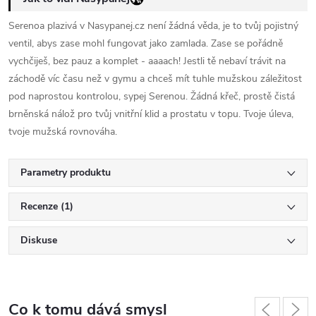
Serenoa plazivá v Nasypanej.cz není žádná věda, je to tvůj pojistný
ventil, abys zase mohl fungovat jako zamlada. Zase se pořádně
vychčiješ, bez pauz a komplet - aaaach! Jestli tě nebaví trávit na
záchodě víc času než v gymu a chceš mít tuhle mužskou záležitost
pod naprostou kontrolou, sypej Serenou. Žádná křeč, prostě čistá
brněnská nálož pro tvůj vnitřní klid a prostatu v topu. Tvoje úleva,
tvoje mužská rovnováha.
Parametry produktu
Recenze (1)
Diskuse
Co k tomu dává smysl