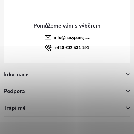
í
info
@
nasypanej.cz
+420 602 531 191
Informace
Podpora
Trápí mě