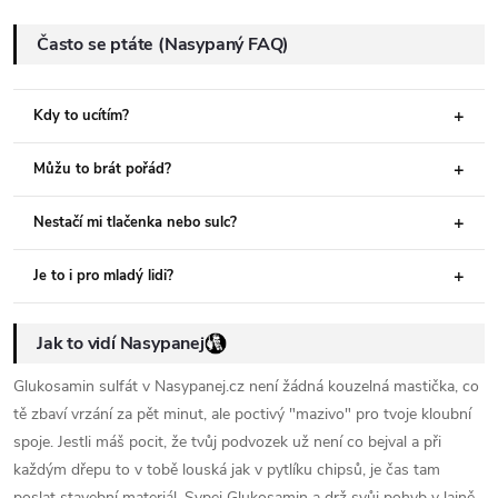
Často se ptáte (Nasypaný FAQ)
Kdy to ucítím?
Můžu to brát pořád?
Nestačí mi tlačenka nebo sulc?
Je to i pro mladý lidi?
Jak to vidí Nasypanej
Glukosamin sulfát v Nasypanej.cz není žádná kouzelná mastička, co
tě zbaví vrzání za pět minut, ale poctivý "mazivo" pro tvoje kloubní
spoje. Jestli máš pocit, že tvůj podvozek už není co bejval a při
každým dřepu to v tobě louská jak v pytlíku chipsů, je čas tam
poslat stavební materiál. Sypej Glukosamin a drž svůj pohyb v lajně.