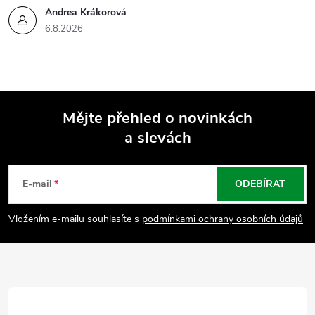
Andrea Krákorová
6.8.2026
Mějte přehled o novinkách
a slevách
Z
á
E-mail
ODEBÍRAT
p
Vložením e-mailu souhlasíte s
podmínkami ochrany osobních údajů
a
t