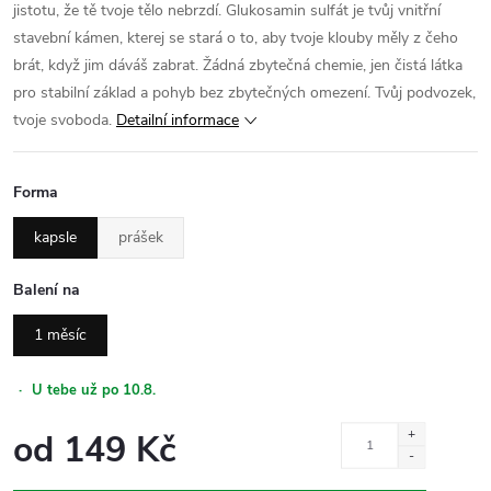
jistotu, že tě tvoje tělo nebrzdí. Glukosamin sulfát je tvůj vnitřní
stavební kámen, kterej se stará o to, aby tvoje klouby měly z čeho
brát, když jim dáváš zabrat. Žádná zbytečná chemie, jen čistá látka
pro stabilní základ a pohyb bez zbytečných omezení. Tvůj podvozek,
tvoje svoboda.
Detailní informace
Forma
kapsle
prášek
Balení na
1 měsíc
·
U tebe už po 10.8.
od
149 Kč
Měrná