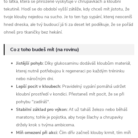
to látka, která se přirozeně vyskytuje v chrupavkách a kloubní
tekutině. Hodí se do období vyšší zátěže, kdy chceš mít jistotu, že
tvoje klouby nejedou na sucho. Je to ten typ sypání, kterej neoceníš
hned dneska, ale tvý budoucí já ti za deset let poděkuje, že se pořád
ohneš pro tkaničky bez hekání.
Co z toho budeš mít (na rovinu)
Jistější pohyb:
Díky glukosaminu dodáváš kloubům materiál,
kterej nutně potřebujou k regeneraci po každým tréninku
nebo náročným dni.
Lepší pocit v kloubech:
Pravidelný sypání pomáhá udržet
kloubní prostředí v kondici. Přestaneš mít pocit, že se při
pohybu "zadíráš".
Stabilní základ pro výkon:
Ať už taháš železo nebo běháš
maratony, tohle je pojistka, aby tvoje šlachy a chrupavky
držely krok s tvýma ambicema.
Míň omezení při akci:
Čím dřív začneš klouby krmit, tím míň