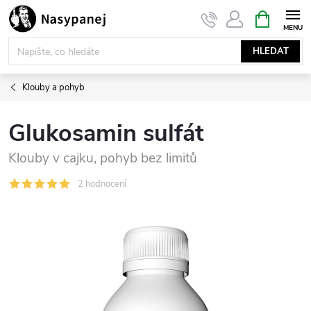
Přejít
NÁKUPNÍ
KOŠÍK
na
obsah
HLEDAT
Klouby a pohyb
Glukosamin sulfát
Klouby v cajku, pohyb bez limitů
2 hodnocení