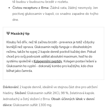
tě budou v budoucnu brzdit v rozletu.
Čistou recepturu z Brna:
Žádná vata, žádný nesmysly. Jen
poctivej glukosamin v kapsli, co snadno zapadne do tvýho
dne.
💡 Mazácký tip
Klouby řeš dřív, než tě začnou brzdit - prevence je totiž vždycky
levnější než oprava. Glukosamin nejlíp funguje v dlouhodobým
režimu, takže ho sypej 2 kapsle denně poctivě každej den. Pokud
chceš pro svůj podvozek udělat absolutní maximum, hoď ho do
systému společně s
Kolagenními peptidy
. Kolagen postaví lešení a
Glukosamin ho vyplní - dokonalý kombo pro každýho, kdo chce
běhat jako čamrda.
Dávkování:
2 kapsle denně, ideálně ve stejnou část dne pro udržení
hladiny.
Složení:
Glukosamin sulfát 2KCL 98 %, želatinová kapsle.
Jednoduchý a čistý složení z Brna.
Obsah účinných látek v denní
dávce:
Glukosamin sulfát 1300 mg.